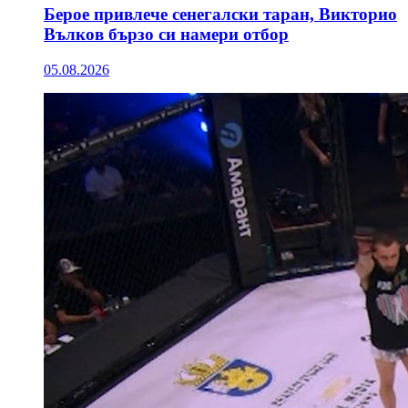
Берое привлече сенегалски таран, Викторио
Вълков бързо си намери отбор
05.08.2026