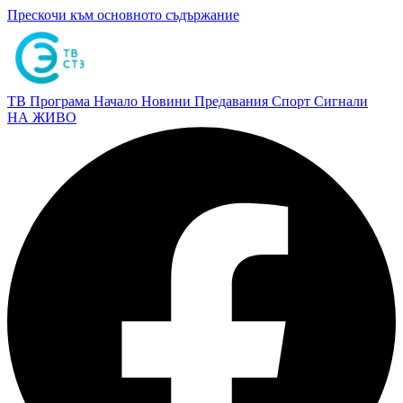
Прескочи към основното съдържание
ТВ Програма
Начало
Новини
Предавания
Спорт
Сигнали
НА ЖИВО