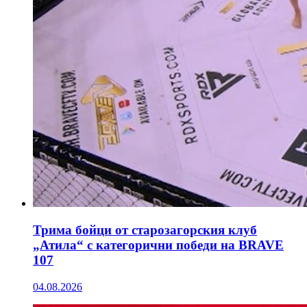
Трима бойци от старозагорския клуб
„Атила“ с категорични победи на BRAVE
107
04.08.2026