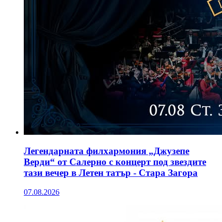
Легендарната филхармония „Джузепе
Верди“ от Салерно с концерт под звездите
тази вечер в Летен татър - Стара Загора
07.08.2026