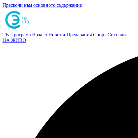
Прескочи към основното съдържание
ТВ Програма
Начало
Новини
Предавания
Спорт
Сигнали
НА ЖИВО