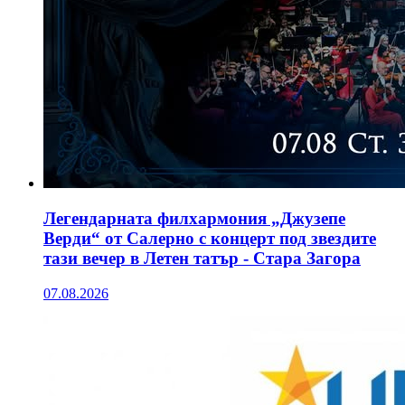
Легендарната филхармония „Джузепе
Верди“ от Салерно с концерт под звездите
тази вечер в Летен татър - Стара Загора
07.08.2026