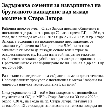
Задържаха сочения за извършител на
бруталното нападение над младо
момиче в Стара Загора
Районна прокуратура – Стара Загора предяви обвинение и
постанови задържане за срок до 72 часа спрямо Г.Г., на 26 г., за
това, че в периода от 24.06.2023 г. до 25.06.2023 г., в гр. Стара
Загора, в условията на продължавано престъпление, се
заканил с убийство на 18-годишната Д.М., като това
заканване би могло да възбуди основателен страх за
осъществяването му. На два пъти той изпратил текстови
съобщения за закана с убийство чрез интернет приложение.
Престъплението е квалифицирано по чл. 144, ал.3 ,вр.ал. 1 вр.
чл. 26 от НК.
Разпитани са свидетели и са събрани писмени доказателства.
Наблюдаващият прокурор е постановил и мярка "забрана на
лицето да напуска територията на България"
След укриване на Г.Г., той е бил задържан от полицейски
служители от ОД на МВР - Стара Загора на 30 юли 2023 г.,
около 7,30 ч., на входа на гр. Стара Загора, пътувал е в
автомобил. Г.Г. е осъждан за нанасяне на телесна повреда по