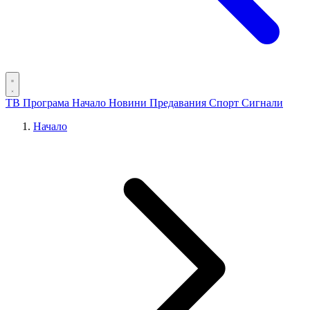
ТВ Програма
Начало
Новини
Предавания
Спорт
Сигнали
Начало