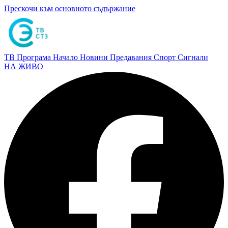
Прескочи към основното съдържание
ТВ Програма
Начало
Новини
Предавания
Спорт
Сигнали
НА ЖИВО