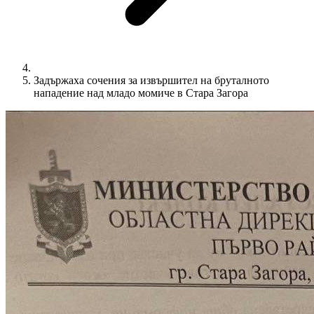
Задържаха сочения за извършител на бруталното
нападение над младо момиче в Стара Загора