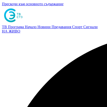
Прескочи към основното съдържание
ТВ Програма
Начало
Новини
Предавания
Спорт
Сигнали
НА ЖИВО