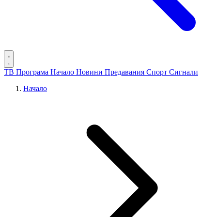
ТВ Програма
Начало
Новини
Предавания
Спорт
Сигнали
Начало