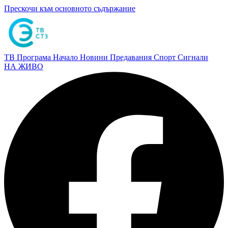
Прескочи към основното съдържание
ТВ Програма
Начало
Новини
Предавания
Спорт
Сигнали
НА ЖИВО