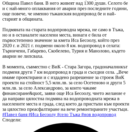
Община Павел баня. В него живеят над 1300 души. Селото бе
и с най-много оплаквания от аварии през последните години,
още повече, че именно тъжанския водопровод бе и най-
старият в общината.
Подмяната на старата водопроводна мрежа, не само в Тъжа,
но и в останалите населени места, винаги е била от
първостепенно значение за кмета Иса Бесоолу, който през
2020 г. и 2021 г. подмени около 8 км. водопровод в селата:
Търничени, Габарево, Скобелево, Турия и Манолово, където
аварии не липсваха.
В момента, съвместно с ВиК - Стара Загора, градоначалникът
подменя други 7 км водопровод в града и съседни села. „Вече
имаме проектирани и с издадено разрешение за строеж ВиК
проекти на стойност 5,5 млн.лв. за село Осетеново и други 5
млн.лв. за село Александрово, за които чакаме
финансиране&quot;, заяви още Иса Бесоолу, чието желание е
да направи цялостна подмяна на водопроводната мрежа в
населените места и града, след което да пристъпи към проекти
за цялостно преасфалтиране на вече ремонтираните участъци.
#Павел баня
#Иса Бесоолу
#село Тъжа
#нов водопровод
Сподели: