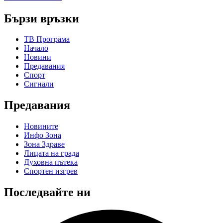
Бързи връзки
ТВ Програма
Начало
Новини
Предавания
Спорт
Сигнали
Предавания
Новините
Инфо Зона
Зона Здраве
Лицата на града
Духовна пътека
Спортен изгрев
Последвайте ни