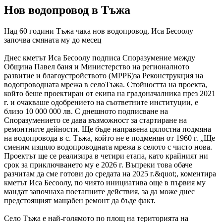
Нов водопровод в Тъжа
Над 60 години Тъжа чака нов водопровод, Иса Бесоолу
започва смяната му до месец
Днес кметът Иса Бесоолу подписа Споразумение между
Община Павел баня и Министерство на регионалното
развитие и благоустройството (МРРБ)за Реконструкция на
водопроводната мрежа в селоТъжа. Стойността на проекта,
който беше проектиран от екипа на градоначалника през 2021
г. и очакваше одобрението на съответните институции, е
близо 10 000 000 лв. С днешното подписване на
Споразумението се дава възможност за стартиране на
ремонтните дейности. Ще бъде направена цялостна подмяна
на водопровода в с. Тъжа, който не е подменян от 1960 г. „Ще
сменим изцяло водопроводната мрежа в селото с чисто нова.
Проектът ще се реализира в четири етапа, като крайният ни
срок за приключването му е 2026 г. Въпреки това обаче
разчитам да сме готови до средата на 2025 г.&quot;, коментира
кметът Иса Бесоолу, по чиято инициатива още в първия му
мандат започнаха поетапните действия, за да може днес
предстоящият мащабен ремонт да бъде факт.
Село Тъжа е най-голямото по площ на територията на