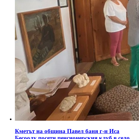
Кметът на община Павел баня г-н Иса
Бесоолу посети пенсионерския клуб в село