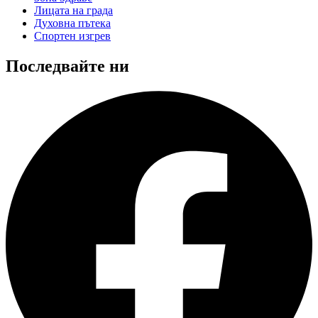
Лицата на града
Духовна пътека
Спортен изгрев
Последвайте ни