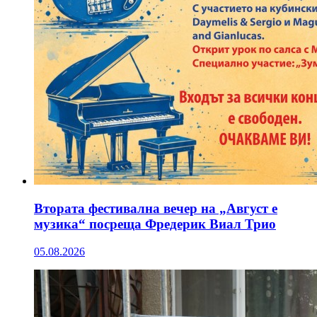
Втората фестивална вечер на „Август е
музика“ посреща Фредерик Виал Трио
05.08.2026