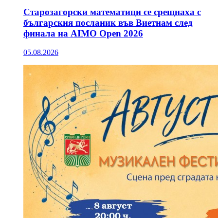
Старозагорски математици се срещнаха с
българския посланик във Виетнам след
финала на AIMO Open 2026
05.08.2026