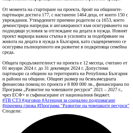
От момента на стартиране на проекта, броят на общините-
партньори достига 177, с настанени 1464 деца, от които 150 с
увреждания. Утвърдените приемни родители са 1653, което
демонстрира напредък и ангажираност към осигуряването на
подходящи условия за отглеждане на децата в нужда. Новият
проект маркира важна стъпка в усилията за подобряване на
живота на децата в нужда в България, като същевременно се
осигурява пълноценното им развитие в подкрепяща семейна
среда.
Общата продължителност на проекта е 12 месеца, считано от
01 януари 2024 г. до 31 декември 2024 г. Допустими
партньори са общини на територията на Република България
и райони на общини. Общият размер на безвъзмездната
финансова помощ по проекта е 8 800 000 лв., финансирана по
Програма „Развитие на човешките ресурси“ 2021 – 2027 г.,
чрез ЕСФ+ и съфинасиране от националния бюджет.
#ТВ СТЗ
#договор
#Агенция за социално подпомагане
#приемна грижа
#Програма "Развитие на човешките ресурси"
Сподели: