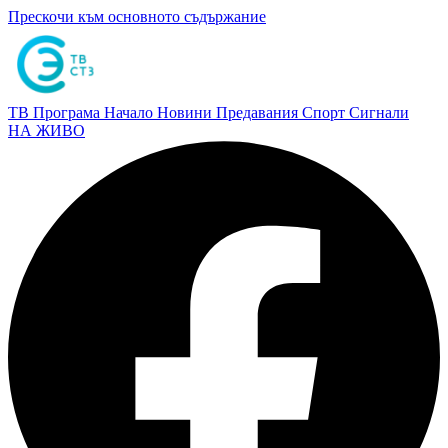
Прескочи към основното съдържание
ТВ Програма
Начало
Новини
Предавания
Спорт
Сигнали
НА ЖИВО