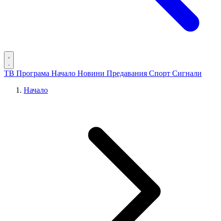
ТВ Програма
Начало
Новини
Предавания
Спорт
Сигнали
Начало