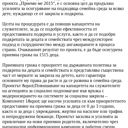
проекта „Приеми ме 2015“, е с основна цел да продължи
усилията за осигуряване на подходяща семейна среда за всяко
дете, нуждаещо се от закрила и подкрепа.
Целта на процедурата е да повиши капацитета на
служителите, за да се подобри ефективността от
предоставяната подкрепа и услуги, както и да се подобри
подкрепата за децата и семействата чрез междусекторен
подход и сътрудничество между ангажираните в процеса
страни. Очакваният резултат по проекта, е да бъде осигурена
приемна грижа на 1515 деца.
Приемната грижа е приоритет на държавната политика за
подкрепа на децата и семействата и представлява съществена
част от мерките за закрила на детето, като гарантира
основните му права да расте и да се развива в семейна среда.
Проектът &quot;Повишаване на капацитета на служителите
на агенцията за социално подпомагане във връзка с
модернизирането на системите за социална закрила –
Компонент 1&quot; ще насочи усилията си към приоритетното
предоставяне на приемна грижа за деца от 0 до 3 години,
както и за деца с увреждания, жертви на насилие или трафик
и непридружени бежанци. Проектът засилва и усилията за
привличане на нови приемни родители, включително чрез
национални информационни кампании и работни срещи.