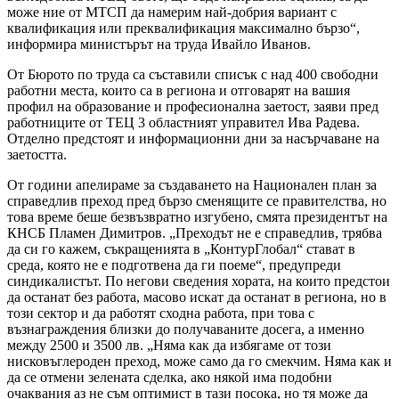
може ние от МТСП да намерим най-добрия вариант с
квалификация или преквалификация максимално бързо“,
информира министърът на труда Ивайло Иванов.
От Бюрото по труда са съставили списък с над 400 свободни
работни места, които са в региона и отговарят на вашия
профил на образование и професионална заетост, заяви пред
работниците от ТЕЦ 3 областният управител Ива Радева.
Отделно предстоят и информационни дни за насърчаване на
заетостта.
От години апелираме за създаването на Национален план за
справедлив преход пред бързо сменящите се правителства, но
това време беше безвъзвратно изгубено, смята президентът на
КНСБ Пламен Димитров. „Преходът не е справедлив, трябва
да си го кажем, съкращенията в „КонтурГлобал“ стават в
среда, която не е подготвена да ги поеме“, предупреди
синдикалистът. По негови сведения хората, на които предстои
да останат без работа, масово искат да останат в региона, но в
този сектор и да работят сходна работа, при това с
възнаграждения близки до получаваните досега, а именно
между 2500 и 3500 лв. „Няма как да избягаме от този
нисковъглероден преход, може само да го смекчим. Няма как и
да се отмени зелената сделка, ако някой има подобни
очаквания аз не съм оптимист в тази посока, но тя може да