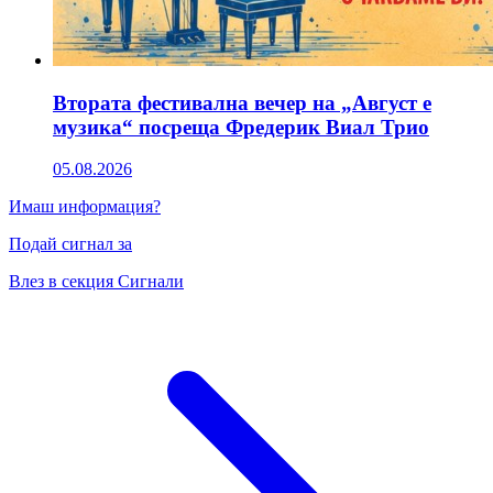
Втората фестивална вечер на „Август е
музика“ посреща Фредерик Виал Трио
05.08.2026
Имаш информация?
Подай сигнал за
Влез в секция Сигнали