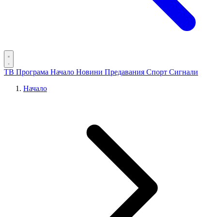
ТВ Програма
Начало
Новини
Предавания
Спорт
Сигнали
Начало