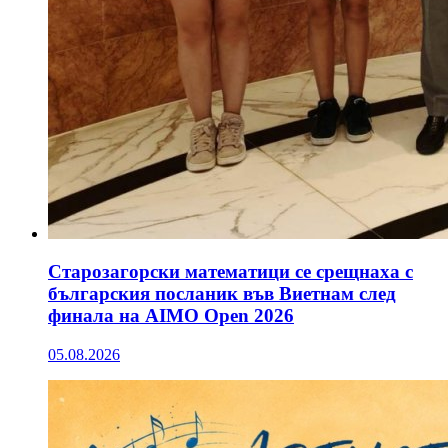
Старозагорски математици се срещнаха с
българския посланик във Виетнам след
финала на AIMO Open 2026
05.08.2026