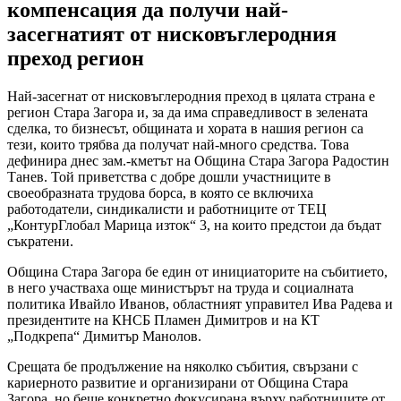
компенсация да получи най-
засегнатият от нисковъглеродния
преход регион
Най-засегнат от нисковъглеродния преход в цялата страна е
регион Стара Загора и, за да има справедливост в зелената
сделка, то бизнесът, общината и хората в нашия регион са
тези, които трябва да получат най-много средства. Това
дефинира днес зам.-кметът на Община Стара Загора Радостин
Танев. Той приветства с добре дошли участниците в
своеобразната трудова борса, в която се включиха
работодатели, синдикалисти и работниците от ТЕЦ
„КонтурГлобал Марица изток“ 3, на които предстои да бъдат
съкратени.
Община Стара Загора бе един от инициаторите на събитието,
в него участваха още министърът на труда и социалната
политика Ивайло Иванов, областният управител Ива Радева и
президентите на КНСБ Пламен Димитров и на КТ
„Подкрепа“ Димитър Манолов.
Срещата бе продължение на няколко събития, свързани с
кариерното развитие и организирани от Община Стара
Загора, но беше конкретно фокусирана върху работниците от