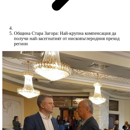
Община Стара Загора: Най-крупна компенсация да
получи най-засегнатият от нисковъглеродния преход
регион