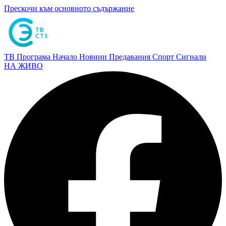
Прескочи към основното съдържание
ТВ Програма
Начало
Новини
Предавания
Спорт
Сигнали
НА ЖИВО