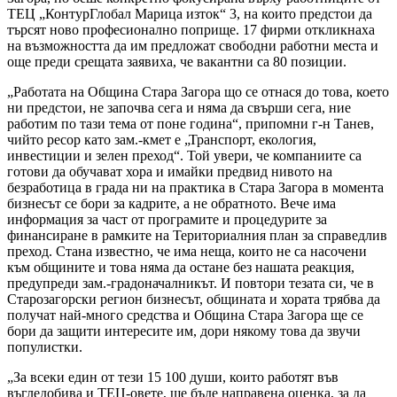
ТЕЦ „КонтурГлобал Марица изток“ 3, на които предстои да
търсят ново професионално поприще. 17 фирми откликнаха
на възможността да им предложат свободни работни места и
още преди срещата заявиха, че вакантни са 80 позиции.
„Работата на Община Стара Загора що се отнася до това, което
ни предстои, не започва сега и няма да свърши сега, ние
работим по тази тема от поне година“, припомни г-н Танев,
чийто ресор като зам.-кмет е „Транспорт, екология,
инвестиции и зелен преход“. Той увери, че компаниите са
готови да обучават хора и имайки предвид нивото на
безработица в града ни на практика в Стара Загора в момента
бизнесът се бори за кадрите, а не обратното. Вече има
информация за част от програмите и процедурите за
финансиране в рамките на Териториалния план за справедлив
преход. Стана известно, че има неща, които не са насочени
към общините и това няма да остане без нашата реакция,
предупреди зам.-градоначалникът. И повтори тезата си, че в
Старозагорски регион бизнесът, общината и хората трябва да
получат най-много средства и Община Стара Загора ще се
бори да защити интересите им, дори някому това да звучи
популистки.
„За всеки един от тези 15 100 души, които работят във
въгледобива и ТЕЦ-овете, ще бъде направена оценка, за да