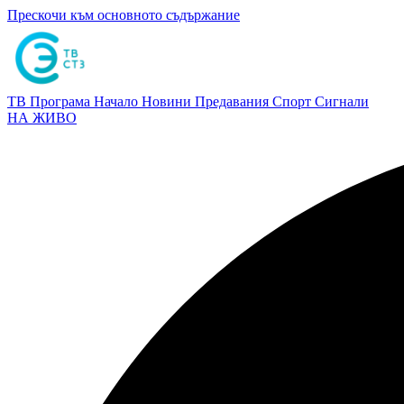
Прескочи към основното съдържание
ТВ Програма
Начало
Новини
Предавания
Спорт
Сигнали
НА ЖИВО