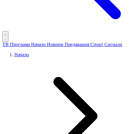
ТВ Програма
Начало
Новини
Предавания
Спорт
Сигнали
Начало