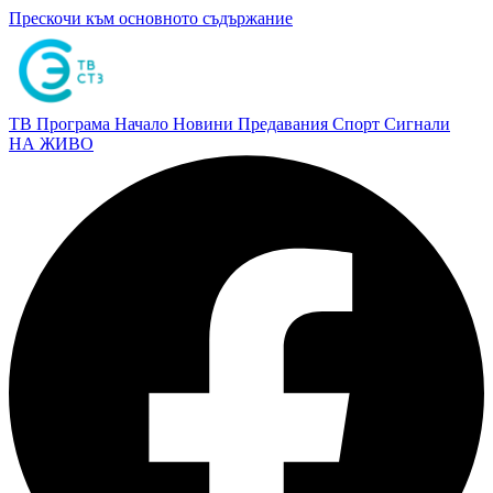
Прескочи към основното съдържание
ТВ Програма
Начало
Новини
Предавания
Спорт
Сигнали
НА ЖИВО