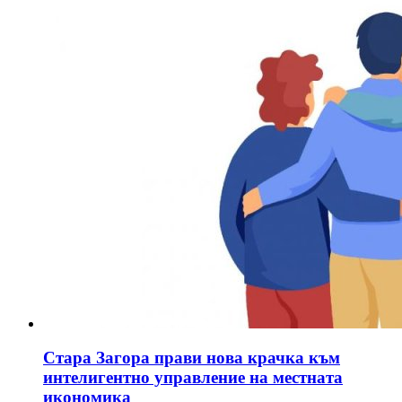
Стара Загора прави нова крачка към
интелигентно управление на местната
икономика