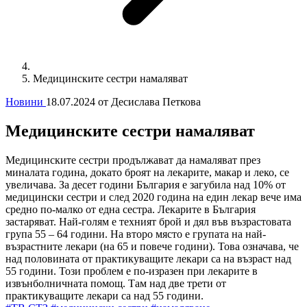
Медицинските сестри намаляват
Новини
18.07.2024
от Десислава Петкова
Медицинските сестри намаляват
Медицинските сестри продължават да намаляват през
миналата година, докато броят на лекарите, макар и леко, се
увеличава. За десет години България е загубила над 10% от
медицински сестри и след 2020 година на един лекар вече има
средно по-малко от една сестра. Лекарите в България
застаряват. Най-голям е техният брой и дял във възрастовата
група 55 – 64 години. На второ място е групата на най-
възрастните лекари (на 65 и повече години). Това означава, че
над половината от практикуващите лекари са на възраст над
55 години. Този проблем е по-изразен при лекарите в
извънболничната помощ. Там над две трети от
практикуващите лекари са над 55 години.