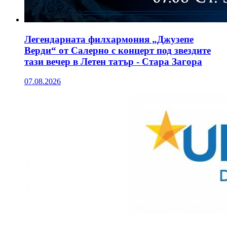
Легендарната филхармония „Джузепе
Верди“ от Салерно с концерт под звездите
тази вечер в Летен татър - Стара Загора
07.08.2026