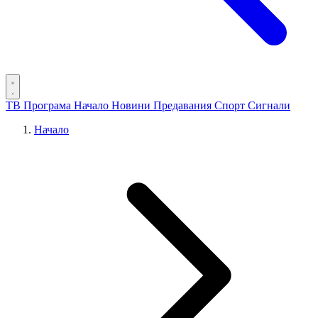
ТВ Програма
Начало
Новини
Предавания
Спорт
Сигнали
Начало