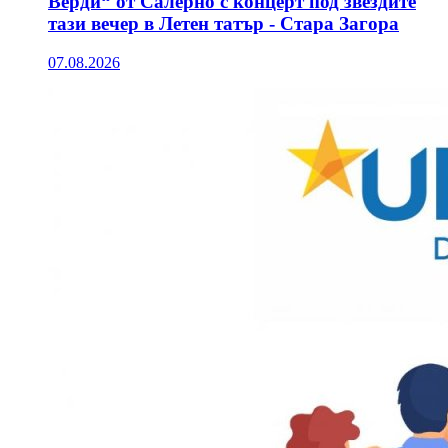
Верди“ от Салерно с концерт под звездите
тази вечер в Летен татър - Стара Загора
07.08.2026