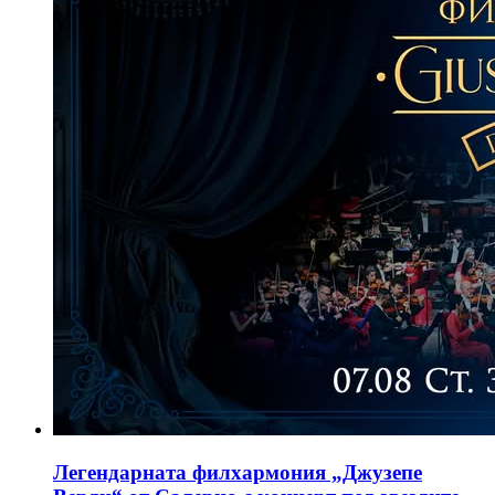
Легендарната филхармония „Джузепе