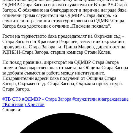
ОДМВР-Стара Загора и двама служители от Второ РУ-Стара
Загора. С обявяване на благодарност и парична награда бяха
отличени трима служители на ОДМВР-Стара Загора. 76
служители от различни структурни звена на ОДМВР-Стара
Загора бяха удостоени с отличие „Писмена похвала“.
Гости на тържеството бяха председателят на Окръжен съд –
Стара Загора г-н Красимир Георгиев, заместник-окръжният
прокурор на Стара Загора г-н Гриша Мавров, директорът на
РДПБЗН-Стара Загора, старши комисар Стоян Колев.
По повод празника, директорът на ОДМВР-Стара Загора
получи благодарствен знак от кмета на Община Стара Загора
за добрата съвместна работа между институциите.
Поздравителни адреси бяха получени от Община Стара
Загора, Окръжен съд- Стара Загора, Окръжна прокуратура-
Стара Загора.
#ТВ СТЗ
#ОДМВР - Стара Загора
#служители
#награждаване
#Крисимир Христов
Сподели: