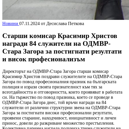
Новини
07.11.2024
от Десислава Петкова
Старши комисар Красимир Христов
награди 84 служители на ОДМВР-
Стара Загора за постигнати резултати
и висок професионализъм
Директорът на ОДМВР-Стара Загора старши комисар
Красимир Христов поздрави служителите на ОДМВР-Стара
Загора по повод професионалния празник на българската
полиция и изрази своята признателност към тях за
всеотдайността и отговорността, които проявяват в работата
си. На тържество по повод празника, което се проведе в
ОДМВР-Стара Загора днес, той връчи награди на 84
служители от различни структурни звена на ОДМВР-Стара
Загора за постигнати високи професионални резултати,
проявени старание, находчивост, инициативност и личен
принос, довели до разкриване множество престъпления.
Колективна парична награда получиха трима служители на