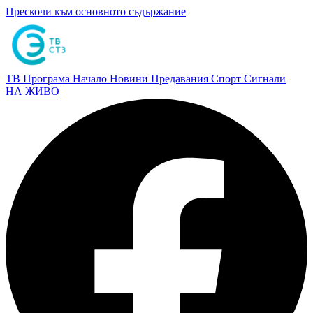
Прескочи към основното съдържание
ТВ Програма
Начало
Новини
Предавания
Спорт
Сигнали
НА ЖИВО