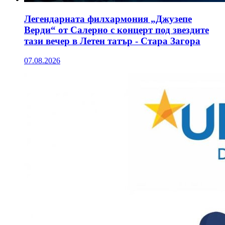
Легендарната филхармония „Джузепе
Верди“ от Салерно с концерт под звездите
тази вечер в Летен татър - Стара Загора
07.08.2026