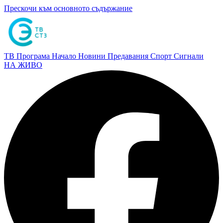
Прескочи към основното съдържание
ТВ Програма
Начало
Новини
Предавания
Спорт
Сигнали
НА ЖИВО