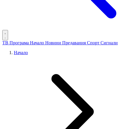
ТВ Програма
Начало
Новини
Предавания
Спорт
Сигнали
Начало