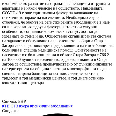
икономическо развитие на страната, алиенацията и трудната
адаптация на някои членове на обществото. Пандемията
COVID-19 е още един значим фактор за влошаване на
психичното здраве на населението. Необходимо е да се
отбележи, че обемът на регистрираните заболявания е в най-
силна корелация с други фактори като етно-културни
особености, социалноикономически статус, достъп до
здравната система и др. Обществено организираната система
на здравното обслужване на населението в община Стара
Загора се осъществява чрез предоставянето на извънболнична,
болнична и спешна медицинска помощ. Осигуреността на
населението с болнични легла в област Стара Загора е 766.2
на 100 000 души от населението. Здравеопазването в Стара
Загора се осъществява преимуществено от функциониращите
на територията на общината четири многопрофилни и една
специализирана болници за активно лечение, както и
тридесет и три медицински центъра и три диагностично-
консултативни центъра.
Снимка: БНР
#ТВ СТЗ
#хора
#психични заболявания
Сподели: