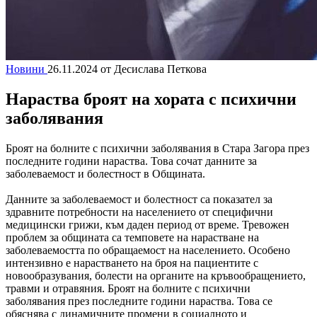
Новини
26.11.2024
от Десислава Петкова
Нараства броят на хората с психични
заболявания
Броят на болните с психични заболявания в Стара Загора през
последните години нараства. Това сочат данните за
заболеваемост и болестност в Общината.
Данните за заболеваемост и болестност са показател за
здравните потребности на населението от специфични
медицински грижи, към даден период от време. Тревожен
проблем за общината са темповете на нарастване на
заболеваемостта по обращаемост на населението. Особено
интензивно е нарастването на броя на пациентите с
новообразувания, болести на органите на кръвообращението,
травми и отравяния. Броят на болните с психични
заболявания през последните години нараства. Това се
обяснява с динамичните промени в социалното и