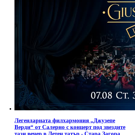
Легендарната филхармония „Джузепе
Верди“ от Салерно с концерт под звездите
тази вечер в Летен татър - Стара Загора