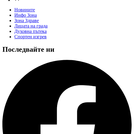
Новините
Инфо Зона
Зона Здраве
Лицата на града
Духовна пътека
Спортен изгрев
Последвайте ни