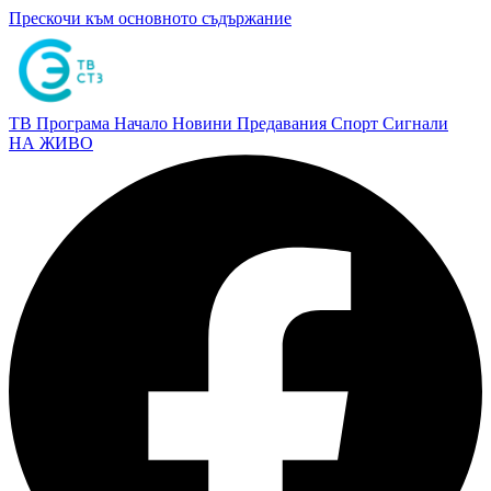
Прескочи към основното съдържание
ТВ Програма
Начало
Новини
Предавания
Спорт
Сигнали
НА ЖИВО