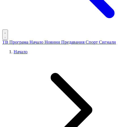
ТВ Програма
Начало
Новини
Предавания
Спорт
Сигнали
Начало