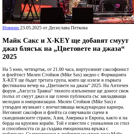
Новини
23.05.2025
от Десислава Петкова
Майк Сакс и X-KEY ще добавят смуут
джаз блясък на „Цветовете на джаза“
2025
На 5 юни, четвъртък, от 21.00 часа, виртуозният саксофонист
и флейтист Милен Стойков (Mike Sax) заедно с Формацията
X-KEY ще бъдат третата група, която ще излезе в първата
фестивална вечер на „Цветовете на джаза“ 2025. На Античен
форум „Августа Траяна“ тяхното изпълнение ще донесе свеж
полъх от смуут джаз и ще плени публиката със завладяващи
мелодии и импровизации. Милен Стойков (Mike Sax) е
утвърден музикант с впечатляваща международна кариера.
Неговият саксофон и флейта са озвучавали сцени в
скандинавските страни, Азия, Америка и Европа, както и на
борда на круизни кораби. Той е известен с уникалния си стил
и способността си да създава емоционална връзка с
публиката. Съмишленици в любимия си смуут джаз Майк