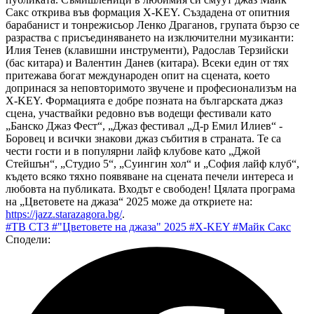
Сакс открива във формация X-KEY. Създадена от опитния
барабанист и тонрежисьор Ленко Драганов, групата бързо се
разраства с присъединяването на изключителни музиканти:
Илия Тенев (клавишни инструменти), Радослав Терзийски
(бас китара) и Валентин Данев (китара). Всеки един от тях
притежава богат международен опит на сцената, което
допринася за неповторимото звучене и професионализъм на
X-KEY. Формацията е добре позната на българската джаз
сцена, участвайки редовно във водещи фестивали като
„Банско Джаз Фест“, „Джаз фестивал „Д-р Емил Илиев“ -
Боровец и всички знакови джаз събития в страната. Те са
чести гости и в популярни лайф клубове като „Джой
Стейшън“, „Студио 5“, „Суингин хол“ и „София лайф клуб“,
където всяко тяхно появяване на сцената печели интереса и
любовта на публиката. Входът е свободен! Цялата програма
на „Цветовете на джаза“ 2025 може да откриете на:
https://jazz.starazagora.bg/
.
#ТВ СТЗ
#"Цветовете на джаза" 2025
#X-KEY
#Майк Сакс
Сподели: