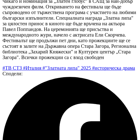
Чикаго и номинация за „Златен глобус" в САЩ за най-добър
чуждоезичен филм. Откриването на фестивала ще бъде
съпроводено от тържествена програма с участието на любими
български изпълнители. Специалната награда „Златна липа"
за цялостен принос в киното ще бъде връчена на актьора
Павел Поппандов. На церемонията ще присъства и
международното жури, начело с актрисата Ели Скорчева.
Фестивалът ще продължи пет дни, като прожекциите ще се
състоят в залите на Държавна опера Стара Загора, Регионална
библиотека „Захарий Княжески" и Културен център „Стара
Загора". Всички прожекции са с вход свободен
#ТВ СТЗ
#Италия
#"Златната липа" 2025
#историческа драма
Сподели: