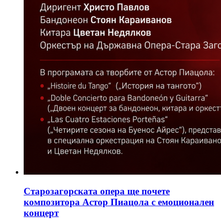
Старозагорската опера ще почете
композитора Астор Пиацола с емоционален
концерт