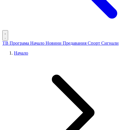
ТВ Програма
Начало
Новини
Предавания
Спорт
Сигнали
Начало