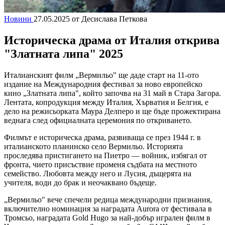
Новини
27.05.2025
от Десислава Петкова
Историческа драма от Италия открива
"Златната липа" 2025
Италианският филм „Вермильо" ще даде старт на 11-ото
издание на Международния фестивал за ново европейско
кино „Златната липа", който започва на 31 май в Стара Загора.
Лентата, копродукция между Италия, Хърватия и Белгия, е
дело на режисьорката Маура Делперо и ще бъде прожектирана
веднага след официалната церемония по откриването.
Филмът е историческа драма, развиваща се през 1944 г. в
италианското планинско село Вермильо. Историята
проследява пристигането на Пиетро — войник, избягал от
фронта, чието присъствие променя съдбата на местното
семейство. Любовта между него и Лусия, дъщерята на
учителя, води до брак и неочаквано бъдеще.
„Вермильо" вече спечели редица международни признания,
включително номинация за наградата Aurora от фестивала в
Тромсьо, наградата Gold Hugo за най-добър игрален филм в