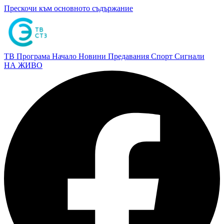
Прескочи към основното съдържание
ТВ Програма
Начало
Новини
Предавания
Спорт
Сигнали
НА ЖИВО