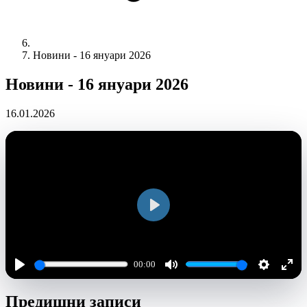
Новини - 16 януари 2026
Новини - 16 януари 2026
16.01.2026
Play
00:00
Play
Mute
Settings
Ente
Предишни записи
full