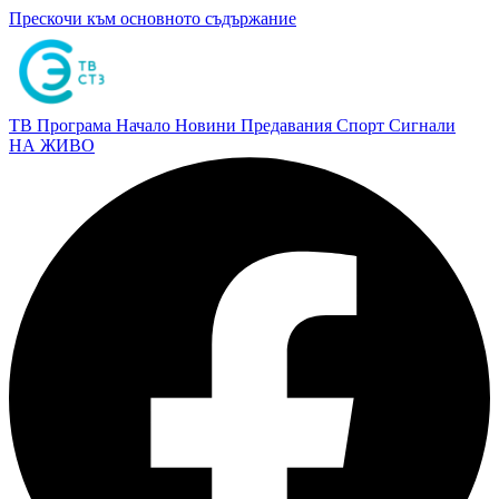
Прескочи към основното съдържание
ТВ Програма
Начало
Новини
Предавания
Спорт
Сигнали
НА ЖИВО