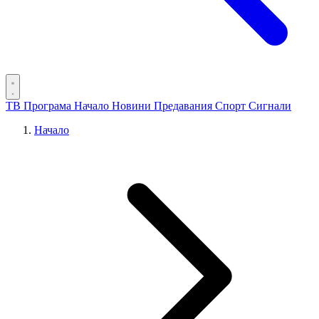
ТВ Програма
Начало
Новини
Предавания
Спорт
Сигнали
Начало