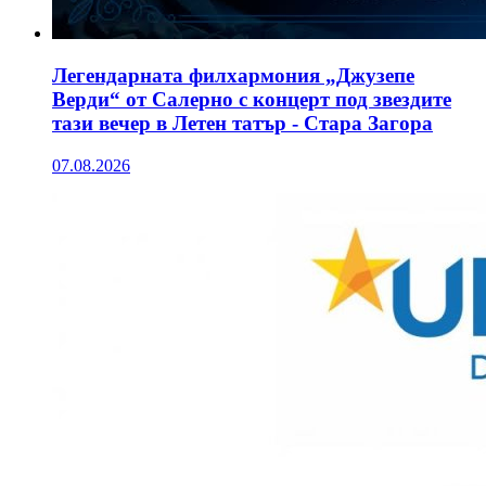
Легендарната филхармония „Джузепе
Верди“ от Салерно с концерт под звездите
тази вечер в Летен татър - Стара Загора
07.08.2026