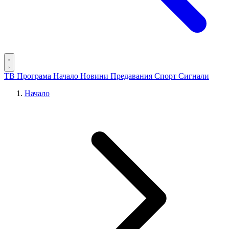
ТВ Програма
Начало
Новини
Предавания
Спорт
Сигнали
Начало