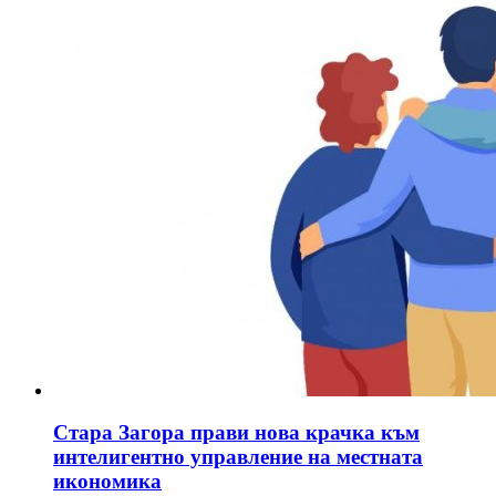
Стара Загора прави нова крачка към
интелигентно управление на местната
икономика