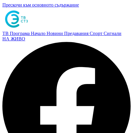
Прескочи към основното съдържание
ТВ Програма
Начало
Новини
Предавания
Спорт
Сигнали
НА ЖИВО