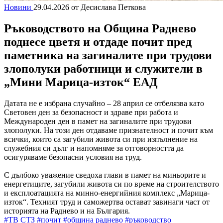
Новини
29.04.2026
от Десислава Петкова
Ръководството на Община Раднево
поднесе цветя и отдаде почит пред
паметника на загиналите при трудови
злополуки работници и служители в
„Мини Марица-изток“ ЕАД
Датата не е избрана случайно – 28 април се отбелязва като
Световен ден за безопасност и здраве при работа и
Международен ден в памет на загиналите при трудови
злополуки. На този ден отдаваме признателност и почит към
всички, които са загубили живота си при изпълнение на
служебния си дълг и напомняме за отговорността да
осигуряваме безопасни условия на труд.
С дълбоко уважение сведоха глави в памет на миньорите и
енергетиците, загубили живота си по време на строителството
и експлоатацията на минно-енергийния комплекс „Марица-
изток“. Техният труд и саможертва остават завинаги част от
историята на Раднево и на България.
#ТВ СТЗ
#почит
#община раднево
#ръководство