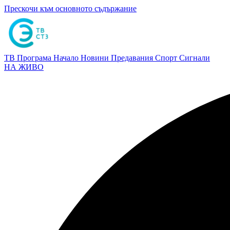
Прескочи към основното съдържание
ТВ Програма
Начало
Новини
Предавания
Спорт
Сигнали
НА ЖИВО