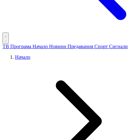
ТВ Програма
Начало
Новини
Предавания
Спорт
Сигнали
Начало