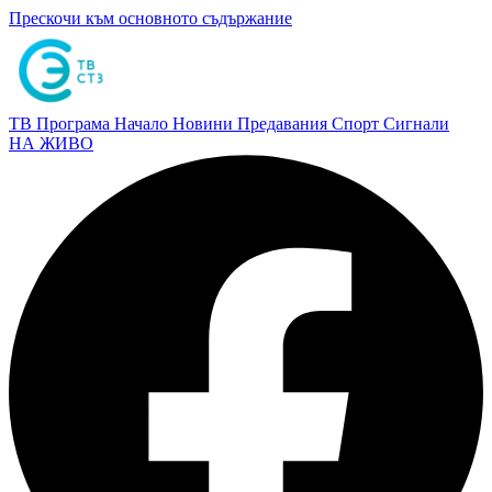
Прескочи към основното съдържание
ТВ Програма
Начало
Новини
Предавания
Спорт
Сигнали
НА ЖИВО