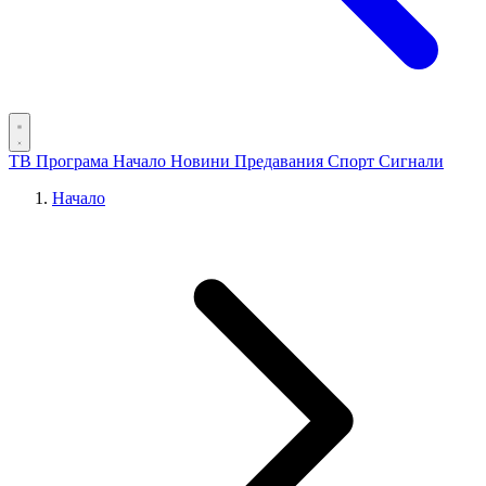
ТВ Програма
Начало
Новини
Предавания
Спорт
Сигнали
Начало