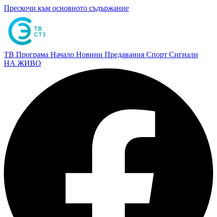
Прескочи към основното съдържание
ТВ Програма
Начало
Новини
Предавания
Спорт
Сигнали
НА ЖИВО