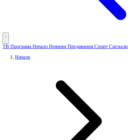
ТВ Програма
Начало
Новини
Предавания
Спорт
Сигнали
Начало