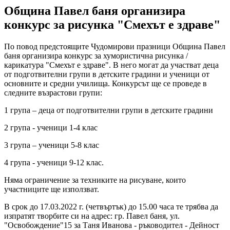
Община Павел баня организира
конкурс за рисунка "Смехът е здраве"
По повод предстоящите Чудомирови празници Община Павел
баня организира конкурс за хумористична рисунка /
карикатура "Смехът е здраве". В него могат да участват деца
от подготвителни групи в детските градини и ученици от
основните и средни училища. Конкурсът ще се проведе в
следните възрастови групи:
1 група – деца от подготвителни групи в детските градини
2 група - ученици 1-4 клас
3 група – ученици 5-8 клас
4 група - ученици 9-12 клас.
Няма ограничение за техниките на рисуване, които
участниците ще използват.
В срок до 17.03.2022 г. (четвъртък) до 15.00 часа те трябва да
изпратят творбите си на адрес: гр. Павел баня, ул.
"Освобождение"15 за Таня Иванова - ръководител - Дейност