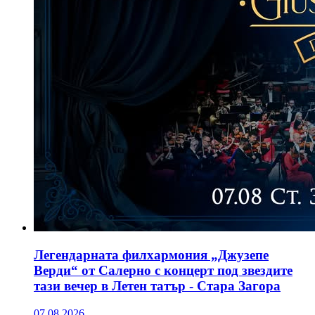
Легендарната филхармония „Джузепе
Верди“ от Салерно с концерт под звездите
тази вечер в Летен татър - Стара Загора
07.08.2026