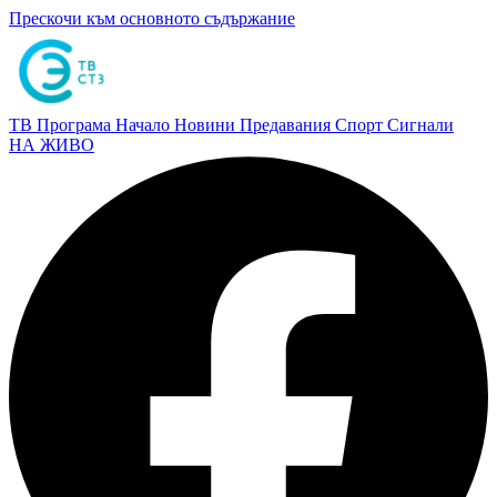
Прескочи към основното съдържание
ТВ Програма
Начало
Новини
Предавания
Спорт
Сигнали
НА ЖИВО