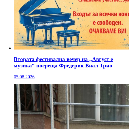
Втората фестивална вечер на „Август е
музика“ посреща Фредерик Виал Трио
05.08.2026