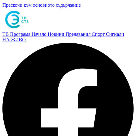
Прескочи към основното съдържание
ТВ Програма
Начало
Новини
Предавания
Спорт
Сигнали
НА ЖИВО