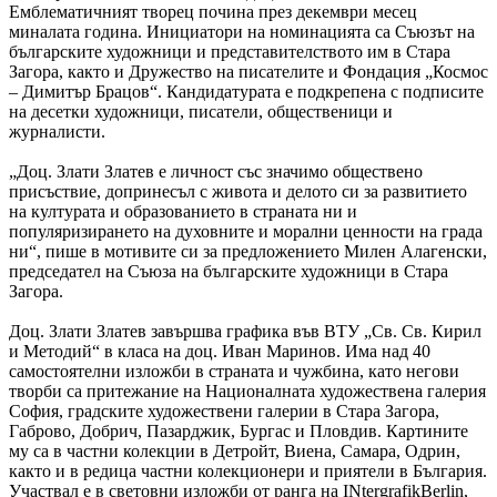
Емблематичният творец почина през декември месец
миналата година. Инициатори на номинацията са Съюзът на
българските художници и представителството им в Стара
Загора, както и Дружество на писателите и Фондация „Космос
– Димитър Брацов“. Кандидатурата е подкрепена с подписите
на десетки художници, писатели, общественици и
журналисти.
„Доц. Злати Златев е личност със значимо обществено
присъствие, допринесъл с живота и делото си за развитието
на културата и образованието в страната ни и
популяризирането на духовните и морални ценности на града
ни“, пише в мотивите си за предложението Милен Алагенски,
председател на Съюза на българските художници в Стара
Загора.
Доц. Злати Златев завършва графика във ВТУ „Св. Св. Кирил
и Методий“ в класа на доц. Иван Маринов. Има над 40
самостоятелни изложби в страната и чужбина, като негови
творби са притежание на Националната художествена галерия
София, градските художествени галерии в Стара Загора,
Габрово, Добрич, Пазарджик, Бургас и Пловдив. Картините
му са в частни колекции в Детройт, Виена, Самара, Одрин,
както и в редица частни колекционери и приятели в България.
Участвал е в световни изложби от ранга на INtergrafikBerlin,