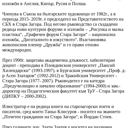
изложби в Англия, Кипър, Русия и Полша.
Членува в Съюза на българските художници от 1982г., а в
периода 2015- 2019г. е председател на Представителството на
СБХ в Стара Загора. Под негово ръководство са създадени
редица нови културни форуми и изложби – „Рисунка и малка
пластика“, „Графичен форум Стара Загора“ – национална
изложба, „Дигиталното в изкуството“. Възстановява
живописния пленер „Дружба“ и го прави отново
международен.
През 1990г. защитава академична длъжност, хабилитиран
доцент - преподава в Пловдивския университет „Паисий
Хилендарски“ (1993-1997), в Бургаския университет „Проф. д-
р Асен Златаров“ (1992-2012) и Тракийския Университет -
Стара Загора (1977- 2007). Ръководител е на катедра
„Предучилищно и начално образование“ (1994-2000) и зам.-
директор на Педагогическия факултет към ТрУ - Стара Загора
(ДИПКУ – 2000-2002).
Илюстратор е на редица книги на старозагорски поети и
писатели, сред които Таньо Клисуров - носител на званието
„Почетен гражданин на Стара Загора“, и Йордан Стоев.
През годините доц. Злати Златев е носител на различни