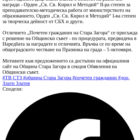
награди - Орден „Св. Св. Кирил и Методий“ II-ра степен за
преподавателско-методическа работа от министерството на
образованието, Орден „Св. Св. Кирил и Методий“ I-ва степен
за творческа дейност от СБХ и други.
Отличието „Почетен гражданин на Стара Загора“ се присъжда
с решение на Общински съвет - по процедурата, предвидена в
Наредбата за наградите и отличията. Връчва се по време на
общоградското честване на Празника на града – 5 октомври.
Мотивите към предложението са достъпни на официалния
сайт на Община Стара Загора в секция Обявления на
Общински съвет.
#ТВ СТЗ
#община Стара Загора
#почетен гражданин
#доц.
Злати Златев
Сподели: