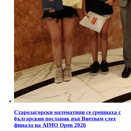
Старозагорски математици се срещнаха с
българския посланик във Виетнам след
финала на AIMO Open 2026