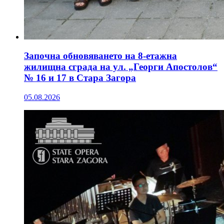
Започна обновяването на 8-етажна
жилищна сграда на ул. „Георги Апостолов“
№ 16 и 17 в Стара Загора
05.08.2026