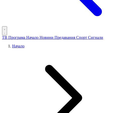
ТВ Програма
Начало
Новини
Предавания
Спорт
Сигнали
Начало