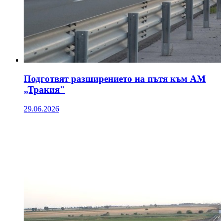
Подготвят разширението на пътя към АМ
„Тракия"
29.06.2026