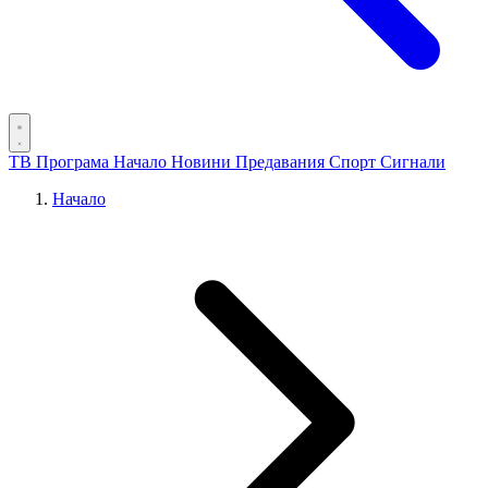
ТВ Програма
Начало
Новини
Предавания
Спорт
Сигнали
Начало