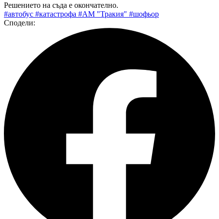
Решението на съда е окончателно.
#автобус
#катастрофа
#АМ "Тракия"
#шофьор
Сподели: