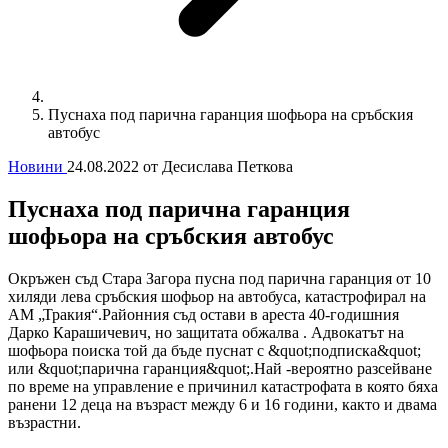
Пуснаха под парична гаранция шофьора на сръбския
автобус
Новини
24.08.2022
от Десислава Петкова
Пуснаха под парична гаранция
шофьора на сръбския автобус
Окръжен съд Стара Загора пусна под парична гаранция от 10
хиляди лева сръбския шофьор на автобуса, катастрофирал на
АМ „Тракия“.Районния съд остави в ареста 40-годишния
Дарко Карашичевич, но защитата обжалва . Адвокатът на
шофьора поиска той да бъде пуснат с &quot;подписка&quot;
или &quot;парична гаранция&quot;.Най -вероятно разсейване
по време на управление е причинил катастрофата в която бяха
ранени 12 деца на възраст между 6 и 16 години, както и двама
възрастни.