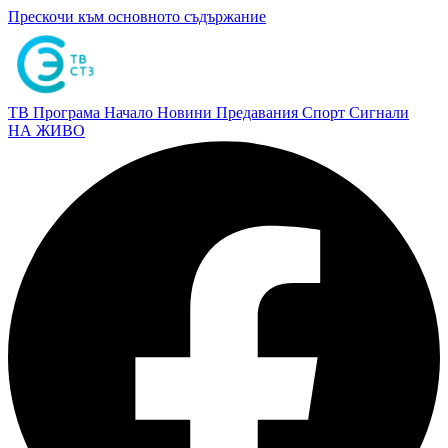
Прескочи към основното съдържание
ТВ Програма
Начало
Новини
Предавания
Спорт
Сигнали
НА ЖИВО