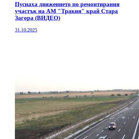
Пуснаха движението по ремонтирания
участък на АМ "Тракия" край Стара
Загора (ВИДЕО)
31.10.2025