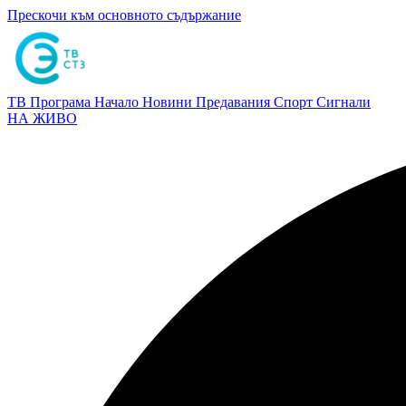
Прескочи към основното съдържание
ТВ Програма
Начало
Новини
Предавания
Спорт
Сигнали
НА ЖИВО