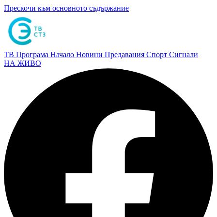
Прескочи към основното съдържание
ТВ Програма
Начало
Новини
Предавания
Спорт
Сигнали
НА ЖИВО