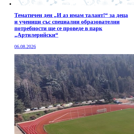
Тематичен ден „И аз имам талант!“ за деца
и ученици със специални образователни
потребности ще се проведе в парк
„Артилерийски“
06.08.2026