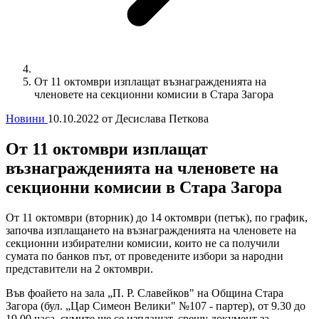
От 11 октомври изплащат възнагражденията на
членовете на секционни комисии в Стара Загора
Новини
10.10.2022
от Десислава Петкова
От 11 октомври изплащат
възнагражденията на членовете на
секционни комисии в Стара Загора
От 11 октомври (вторник) до 14 октомври (петък), по график,
започва изплащането на възнагражденията на членовете на
секционни избирателни комисии, които не са получили
сумата по банков път, от проведените избори за народни
представители на 2 октомври.
Във фоайето на зала „П. Р. Славейков" на Община Стара
Загора (бул. „Цар Симеон Велики" №107 - партер), от 9.30 до
19.00 часа, сумите ще се изплащат, срещу документ за