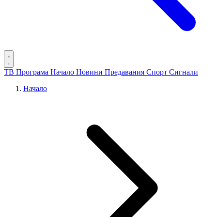
ТВ Програма
Начало
Новини
Предавания
Спорт
Сигнали
Начало