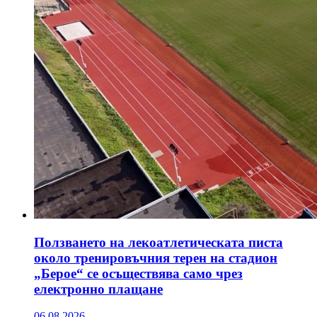
Ползването на лекоатлетическата писта
около тренировъчния терен на стадион
„Берое“ се осъществява само чрез
електронно плащане
06.08.2026