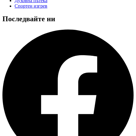
Духовна пътека
Спортен изгрев
Последвайте ни