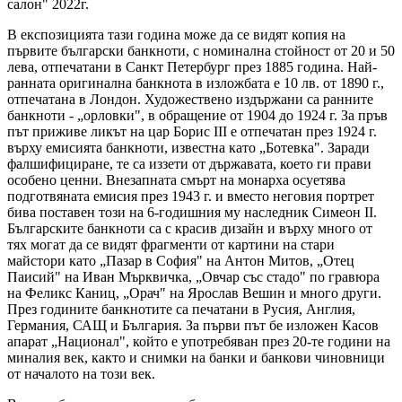
салон" 2022г.
В експозицията тази година може да се видят копия на
първите български банкноти, с номинална стойност от 20 и 50
лева, отпечатани в Санкт Петербург през 1885 година. Най-
ранната оригинална банкнота в изложбата е 10 лв. от 1890 г.,
отпечатана в Лондон. Художествено издържани са ранните
банкноти - „орловки", в обращение от 1904 до 1924 г. За пръв
път приживе ликът на цар Борис III e отпечатан през 1924 г.
върху емисията банкноти, известна като „Ботевка". Заради
фалшифициране, те са иззети от държавата, което ги прави
особено ценни. Внезапната смърт на монарха осуетява
подготвяната емисия през 1943 г. и вместо неговия портрет
бива поставен този на 6-годишния му наследник Симеон II.
Българските банкноти са с красив дизайн и върху много от
тях могат да се видят фрагменти от картини на стари
майстори като „Пазар в София" на Антон Митов, „Отец
Паисий" на Иван Мърквичка, „Овчар със стадо" по гравюра
на Феликс Каниц, „Орач" на Ярослав Вешин и много други.
През годините банкнотите са печатани в Русия, Англия,
Германия, САЩ и България. За първи път бе изложен Касов
апарат „Национал", който е употребяван през 20-те години на
миналия век, както и снимки на банки и банкови чиновници
от началото на този век.