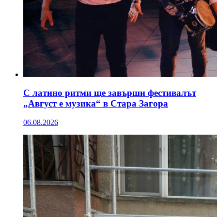
С латино ритми ще завърши фестивалът
„Август е музика“ в Стара Загора
06.08.2026