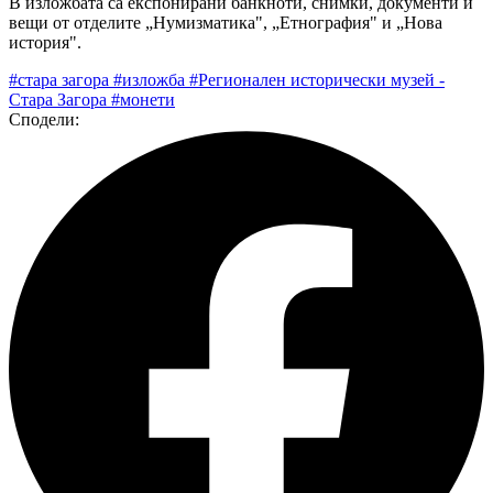
В изложбата са експонирани банкноти, снимки, документи и
вещи от отделите „Нумизматика", „Етнография" и „Нова
история".
#стара загора
#изложба
#Регионален исторически музей -
Стара Загора
#монети
Сподели: