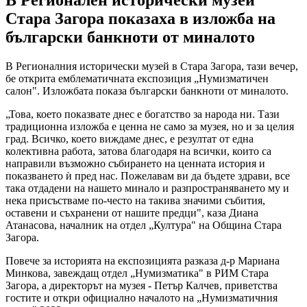
Стара Загора показаха в изложба на
български банкноти от миналото
В Регионалния исторически музей в Стара Загора, тази вечер,
бе открита емблематичната експозиция „Нумизматичен
салон". Изложбата показа български банкноти от миналото.
„Това, което показвате днес е богатство за народа ни. Тази
традиционна изложба е ценна не само за музея, но и за целия
град. Всичко, което виждаме днес, е резултат от една
колективна работа, затова благодаря на всички, които са
направили възможно събирането на ценната история и
показването ѝ пред нас. Пожелавам ви да бъдете здрави, все
така отдадени на нашето минало и разпространяването му и
нека присъстваме по-често на такива значими събития,
оставени и съхранени от нашите предци", каза Диана
Атанасова, началник на отдел „Култура" на Община Стара
Загора.
Повече за историята на експозицията разказа д-р Мариана
Минкова, завеждащ отдел „Нумизматика" в РИМ Стара
Загора, а директорът на музея - Петър Калчев, приветства
гостите и откри официално началото на „Нумизматичния