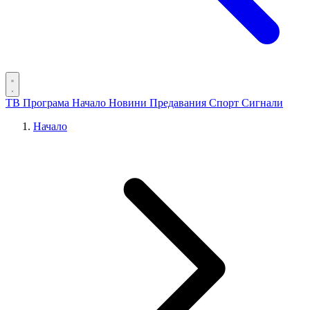
ТВ Програма
Начало
Новини
Предавания
Спорт
Сигнали
Начало