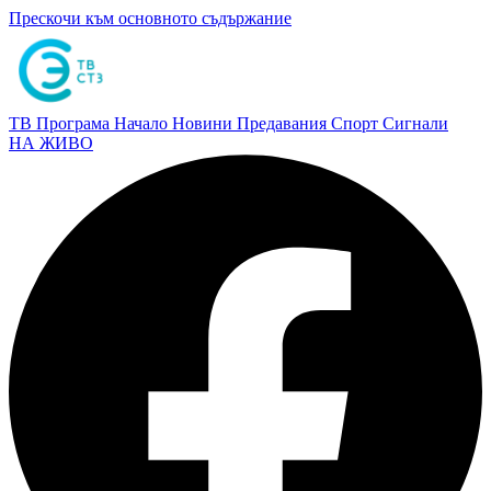
Прескочи към основното съдържание
ТВ Програма
Начало
Новини
Предавания
Спорт
Сигнали
НА ЖИВО