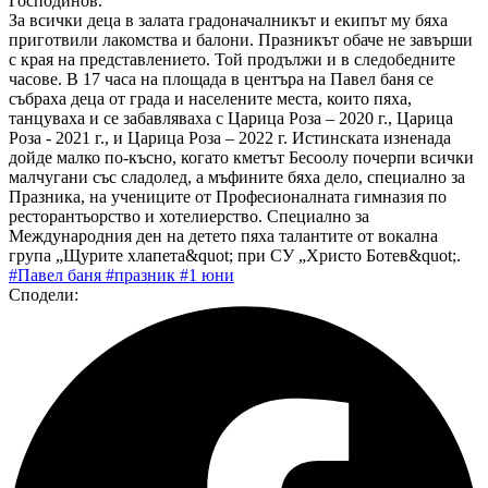
Господинов.
За всички деца в залата градоначалникът и екипът му бяха
приготвили лакомства и балони. Празникът обаче не завърши
с края на представлението. Той продължи и в следобедните
часове. В 17 часа на площада в центъра на Павел баня се
събраха деца от града и населените места, които пяха,
танцуваха и се забавляваха с Царица Роза – 2020 г., Царица
Роза - 2021 г., и Царица Роза – 2022 г. Истинската изненада
дойде малко по-късно, когато кметът Бесоолу почерпи всички
малчугани със сладолед, а мъфините бяха дело, специално за
Празника, на учениците от Професионалната гимназия по
ресторантьорство и хотелиерство. Специално за
Международния ден на детето пяха талантите от вокална
група „Щурите хлапета&quot; при СУ „Христо Ботев&quot;.
#Павел баня
#празник
#1 юни
Сподели: