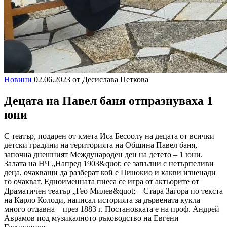
Новини
02.06.2023
от Десислава Петкова
Децата на Павел баня отпразнуваха 1
юни
С театър, подарен от кмета Иса Бесоолу на децата от всички
детски градини на територията на Община Павел баня,
започна днешният Международен ден на детето – 1 юни.
Залата на НЧ „Напред 1903&quot; се запълни с нетърпеливи
деца, очакващи да разберат кой е Пинокио и какви изненади
го очакват. Едноименната пиеса се игра от актьорите от
Драматичен театър „Гео Милев&quot; – Стара Загора по текста
на Карло Колоди, написал историята за дървената кукла
много отдавна – през 1883 г. Постановката е на проф. Андрей
Аврамов под музикалното ръководство на Евгени