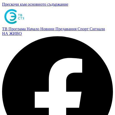
Прескочи към основното съдържание
ТВ Програма
Начало
Новини
Предавания
Спорт
Сигнали
НА ЖИВО