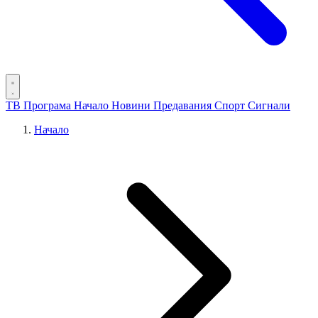
ТВ Програма
Начало
Новини
Предавания
Спорт
Сигнали
Начало