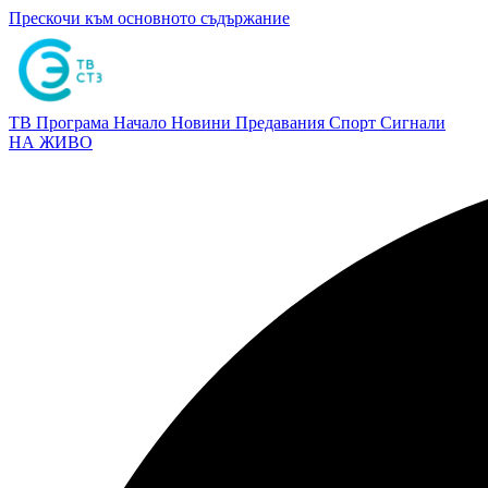
Прескочи към основното съдържание
ТВ Програма
Начало
Новини
Предавания
Спорт
Сигнали
НА ЖИВО