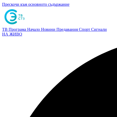
Прескочи към основното съдържание
ТВ Програма
Начало
Новини
Предавания
Спорт
Сигнали
НА ЖИВО