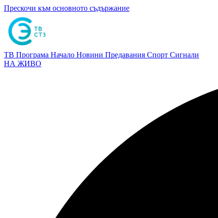
Прескочи към основното съдържание
ТВ Програма
Начало
Новини
Предавания
Спорт
Сигнали
НА ЖИВО