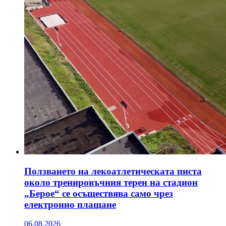
Ползването на лекоатлетическата писта
около тренировъчния терен на стадион
„Берое“ се осъществява само чрез
електронно плащане
06.08.2026