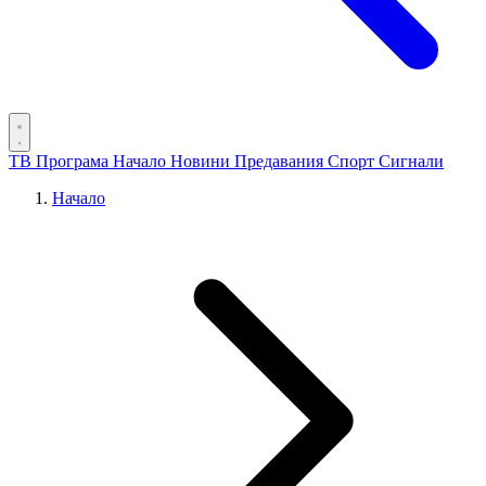
ТВ Програма
Начало
Новини
Предавания
Спорт
Сигнали
Начало