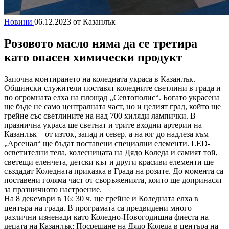
Новини
06.12.2023
от Казанлък
Розовото масло няма да се третира
като опасен химически продукт
Започна монтирането на коледната украса в Казанлък.
Общински служители поставят коледните светлини в града и
по огромната елха на площад ,,Севтополис“. Богато украсена
ще бъде не само централната част, но и целият град, който ще
грейне със светлините на над 700 хиляди лампички. В
празнична украса ще светнат и трите входни артерии на
Казанлък – от изток, запад и север, а на юг до надлеза към
„Арсенал“ ще бъдат поставени специални елементи. LED-
осветителни тела, колесницата на Дядо Коледа и самият той,
светещи еленчета, детски кът и други красиви елементи ще
създадат Коледната приказка в Града на розите. До момента са
поставени голяма част от съоръженията, които ще допринасят
за празничното настроение.
На 8 декември в 16: 30 ч. ще грейне и Коледната елха в
центъра на града. В програмата са предвидени много
различни изненади като Коледно-Новогодишна фиеста на
децата на Казанлък; Посрещане на Дядо Коледа в центъра на