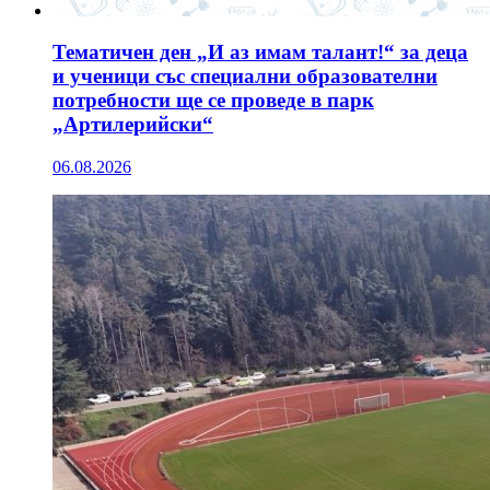
Тематичен ден „И аз имам талант!“ за деца
и ученици със специални образователни
потребности ще се проведе в парк
„Артилерийски“
06.08.2026