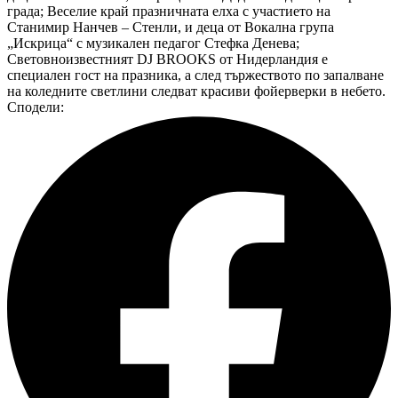
града; Веселие край празничната елха с участието на
Станимир Нанчев – Стенли, и деца от Вокална група
„Искрица“ с музикален педагог Стефка Денева;
Световноизвестният DJ BROOKS от Нидерландия е
специален гост на празника, а след тържеството по запалване
на коледните светлини следват красиви фойерверки в небето.
Сподели: