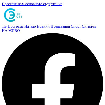
Прескочи към основното съдържание
ТВ Програма
Начало
Новини
Предавания
Спорт
Сигнали
НА ЖИВО