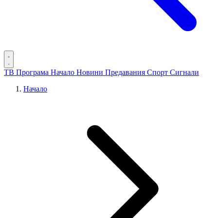
ТВ Програма
Начало
Новини
Предавания
Спорт
Сигнали
Начало