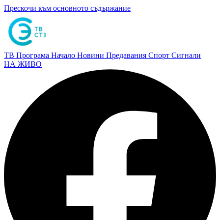
Прескочи към основното съдържание
ТВ Програма
Начало
Новини
Предавания
Спорт
Сигнали
НА ЖИВО