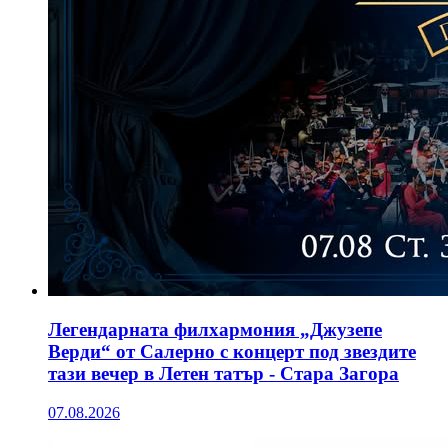
Легендарната филхармония „Джузепе
Верди“ от Салерно с концерт под звездите
тази вечер в Летен татър - Стара Загора
07.08.2026