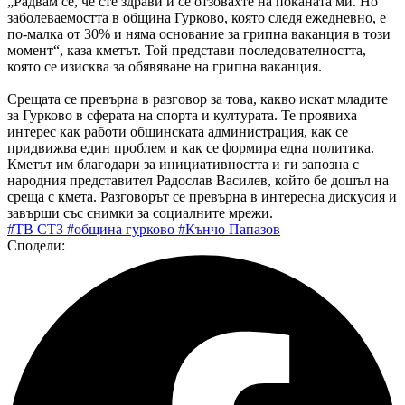
„Радвам се, че сте здрави и се отзовахте на поканата ми. Но
заболеваемостта в община Гурково, която следя ежедневно, е
по-малка от 30% и няма основание за грипна ваканция в този
момент“, каза кметът. Той представи последователността,
която се изисква за обявяване на грипна ваканция.
Срещата се превърна в разговор за това, какво искат младите
за Гурково в сферата на спорта и културата. Те проявиха
интерес как работи общинската администрация, как се
придвижва един проблем и как се формира една политика.
Кметът им благодари за инициативността и ги запозна с
народния представител Радослав Василев, който бе дошъл на
среща с кмета. Разговорът се превърна в интересна дискусия и
завърши със снимки за социалните мрежи.
#ТВ СТЗ
#община гурково
#Кънчо Папазов
Сподели: