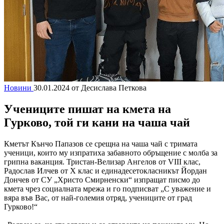
Новини
30.01.2024
от Десислава Петкова
Учениците пишат на кмета на
Гурково, той ги кани на чаша чай
Кметът Кънчо Папазов се срещна на чаша чай с тримата
ученици, които му изпратиха забавното обръщение с молба за
грипна ваканция. Тристан-Велизар Ангелов от VIII клас,
Радослав Илчев от X клас и единадесетокласникът Йордан
Дончев от СУ „Христо Смирненски“ изпращат писмо до
кмета чрез социалната мрежа и го подписват „С уважение и
вяра във Вас, от най-големия отряд, учениците от град
Гурково!“