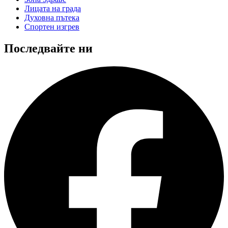
Лицата на града
Духовна пътека
Спортен изгрев
Последвайте ни