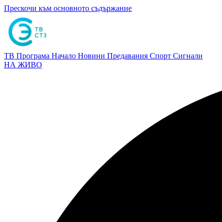
Прескочи към основното съдържание
ТВ Програма
Начало
Новини
Предавания
Спорт
Сигнали
НА ЖИВО