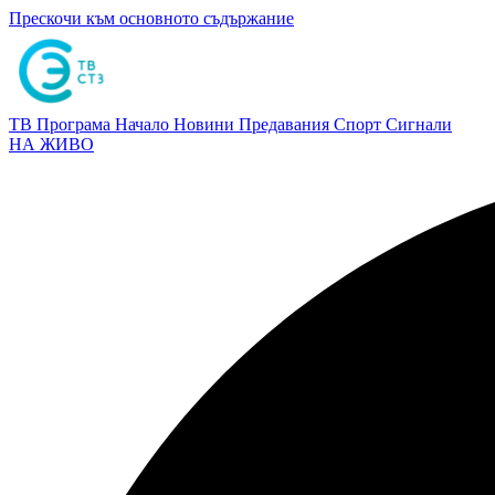
Прескочи към основното съдържание
ТВ Програма
Начало
Новини
Предавания
Спорт
Сигнали
НА ЖИВО