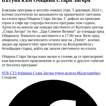
Бляскава програма и веселба очакват утре, 5 декември 2024 г.,
всички посетители на запалването на празничните светлини
на елхата пред Община Стара Загора. С дефиле на приказни
герои и елфи ще стартира богатата програма тази година.
Артисти на кокили ще поведат шествието от Културен център
„Стара Загора“ по бул. „Цар Симеон Велики“ до площада пред
Общината. Началото на шествието е в 17.00 часа. Вече пред
общината, след магическото огнено шоу на „Fireter“, всички
заедно ще приветстват пристигането на Коледомобила с
белобрадия старец, който ще запали светлините на елхата.
Община Стара Загора кани малки и големи да се присъединят
към магическото приключение и да посетят и другите събития
от богатата програма!
#ТВ СТЗ
#община Стара Загора
#дядо коледа
#Коледомобил
Сподели: