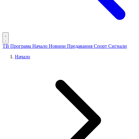
ТВ Програма
Начало
Новини
Предавания
Спорт
Сигнали
Начало