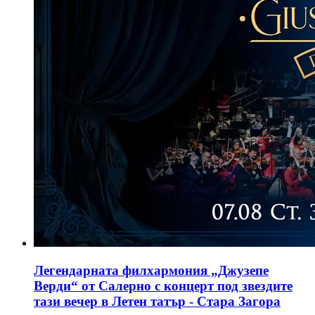
Легендарната филхармония „Джузепе
Верди“ от Салерно с концерт под звездите
тази вечер в Летен татър - Стара Загора