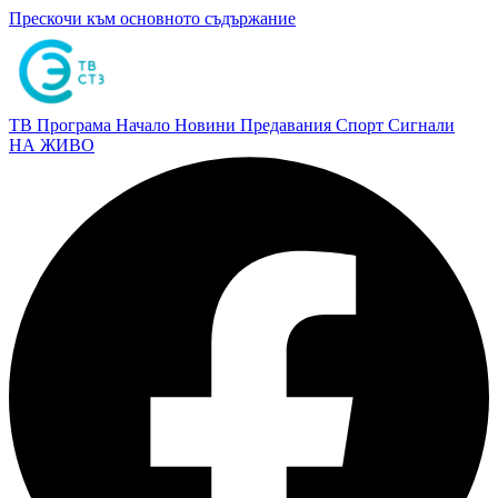
Прескочи към основното съдържание
ТВ Програма
Начало
Новини
Предавания
Спорт
Сигнали
НА ЖИВО