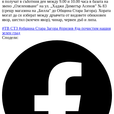
я получат в съботния ден между 9.00 и 10.00 часа в базата на
звено „Озеленяване" на ул. „Хаджи Димитър Асенов" № 83
(срещу магазина на „Билла" до Община Стара Загора). Хората
могат да си изберат между дръвчета от видовете обикновен
явор, шестил (млечен явор), чинар, червен дъб и липа.
#ТВ СТЗ
#община Стара Загора
#призив
#да почистим нашия
зелен град
Сподели: