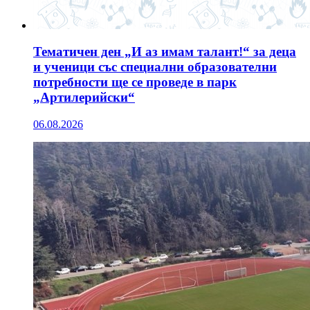
Тематичен ден „И аз имам талант!“ за деца
и ученици със специални образователни
потребности ще се проведе в парк
„Артилерийски“
06.08.2026