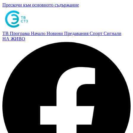
Прескочи към основното съдържание
ТВ Програма
Начало
Новини
Предавания
Спорт
Сигнали
НА ЖИВО