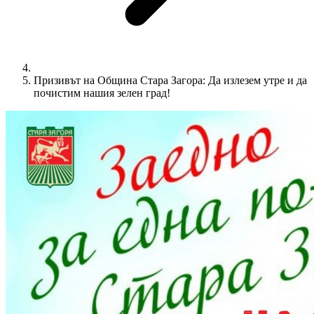
Призивът на Община Стара Загора: Да излезем утре и да
почистим нашия зелен град!