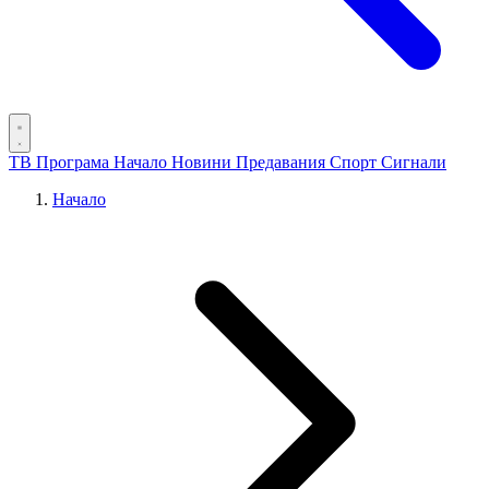
ТВ Програма
Начало
Новини
Предавания
Спорт
Сигнали
Начало