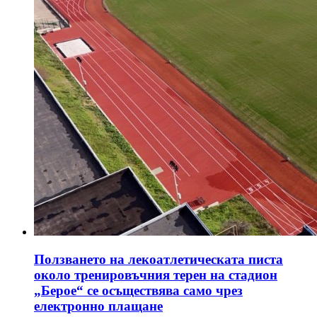
Ползването на лекоатлетическата писта
около тренировъчния терен на стадион
„Берое“ се осъществява само чрез
електронно плащане