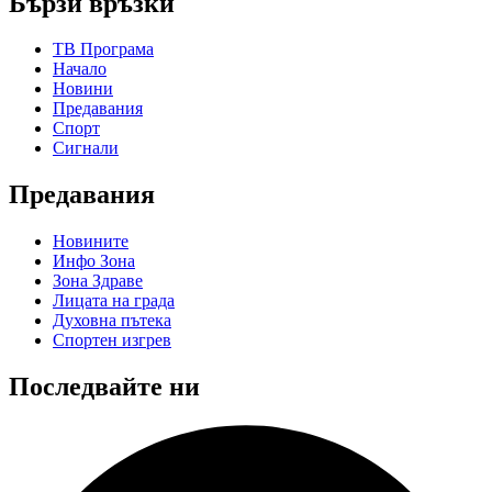
Бързи връзки
ТВ Програма
Начало
Новини
Предавания
Спорт
Сигнали
Предавания
Новините
Инфо Зона
Зона Здраве
Лицата на града
Духовна пътека
Спортен изгрев
Последвайте ни