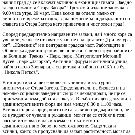
нашия град да се включат активно в екоинициативата „Заедно
за една по-чиста Стара Загора"! Третото ѝ издание започва в
9.00 часа утре, 29 март. Нека всеки да отдели малко от
личното си време за отдих, за да помогне за поддържането на
славата на Стара Загора като приветлив и чист зелен град!
Според предварително направените заявки, най-много хора са
уверили, че ще се отзоват с участие в кварталите „Три чучура-
юг", „Железник" и в централна градска част. Работещите в
Общинска администрация ще почистят с личен труд районите
на Болница „Тракия" - Парк, парк „Митрополит Методий
Кусев", парк „Загорка", Античния форум и античната улица,
района около Зоопарка, а също така и района на СБА на бул.
„Никола Петков".
В инициативата ще се включат училища и културни
институти от Стара Загора. Представители на бизнеса и на
няколко социални заведения също са декларирали, че ще се
присъединят към добрата екокауза. В съботния ден дежурни в
административните бюра ще има между 8.30 и 11.00 часа.
Всички старозагорци, които не са заявили предварително, че
се нуждаят от чували и ръкавици, могат да се отбият в този
часови интервал и да си вземат от съответното
административно бюро по местоживеене. Също така и
всички, които са пропуснали да заявят растителност, могат да