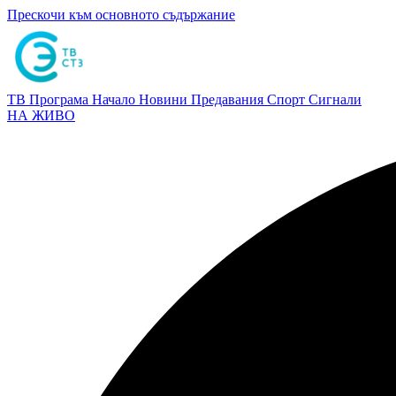
Прескочи към основното съдържание
ТВ Програма
Начало
Новини
Предавания
Спорт
Сигнали
НА ЖИВО