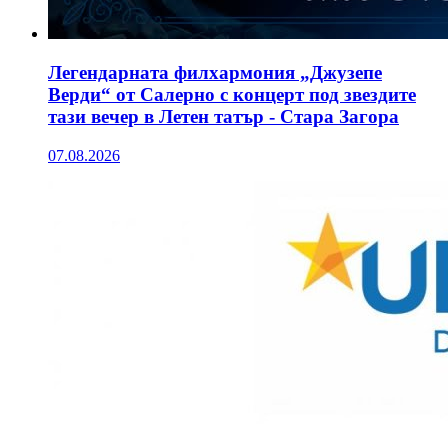
Легендарната филхармония „Джузепе
Верди“ от Салерно с концерт под звездите
тази вечер в Летен татър - Стара Загора
07.08.2026