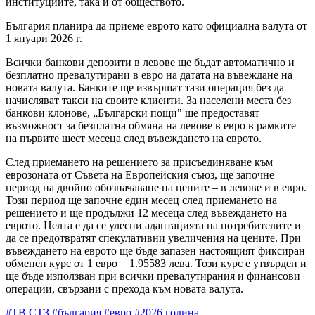
институциите, така и от обществото.
България планира да приеме еврото като официална валута от
1 януари 2026 г.
Всички банкови депозити в левове ще бъдат автоматично и
безплатно превалутирани в евро на датата на въвеждане на
новата валута. Банките ще извършат тази операция без да
начисляват такси на своите клиенти. За населени места без
банкови клонове, „Български пощи" ще предоставят
възможност за безплатна обмяна на левове в евро в рамките
на първите шест месеца след въвеждането на еврото.
След приемането на решението за присъединяване към
еврозоната от Съвета на Европейския съюз, ще започне
период на двойно обозначаване на цените – в левове и в евро.
Този период ще започне един месец след приемането на
решението и ще продължи 12 месеца след въвеждането на
еврото. Целта е да се улесни адаптацията на потребителите и
да се предотвратят спекулативни увеличения на цените. При
въвеждането на еврото ще бъде запазен настоящият фиксиран
обменен курс от 1 евро = 1.95583 лева. Този курс е утвърден и
ще бъде използван при всички превалутирания и финансови
операции, свързани с прехода към новата валута.
#ТВ СТЗ
#българия
#евро
#2026 година