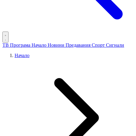
ТВ Програма
Начало
Новини
Предавания
Спорт
Сигнали
Начало