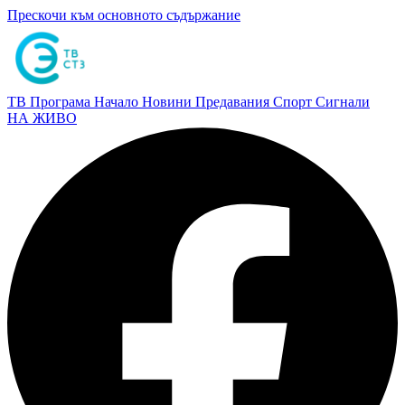
Прескочи към основното съдържание
ТВ Програма
Начало
Новини
Предавания
Спорт
Сигнали
НА ЖИВО