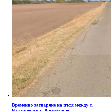
Временно затваряне на пътя между с.
Българене и с. Рисиманово