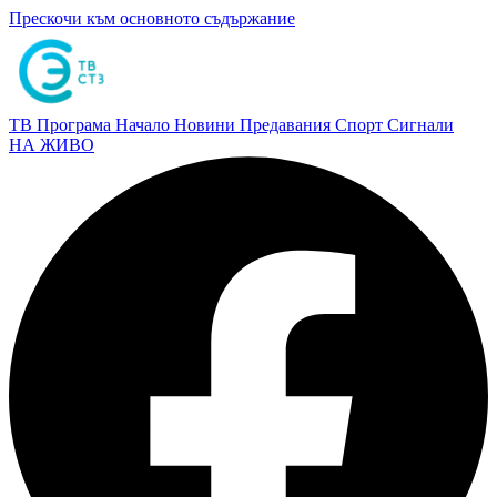
Прескочи към основното съдържание
ТВ Програма
Начало
Новини
Предавания
Спорт
Сигнали
НА ЖИВО