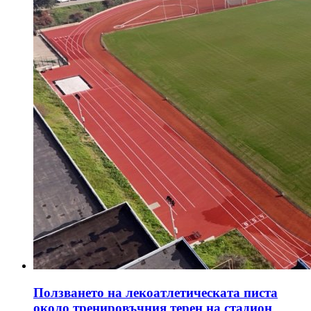
Ползването на лекоатлетическата писта
около тренировъчния терен на стадион