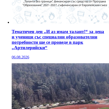
Тематичен ден „И аз имам талант!“ за деца
и ученици със специални образователни
потребности ще се проведе в парк
„Артилерийски“
06.08.2026