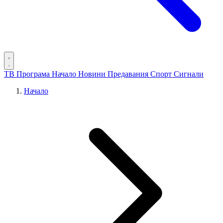
ТВ Програма
Начало
Новини
Предавания
Спорт
Сигнали
Начало