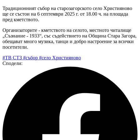
Традиционният събор на старозагорското село Християново
ще се състои на 6 септември 2025 г. от 18.00 ч. на площада
пред кметството.
Организаторите - кметството на селото, местното читалище
„Съзнание - 1933“, със съдействието на Община Стара Загора,
обещават много музика, танци и добро настроение за всички
посетители.
#ТВ СТЗ
#събор
#село Християново
Сподели: