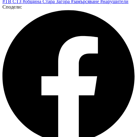
#ТВ СТЗ
#община Стара Загора
#замърсяване
#нарушители
Сподели: