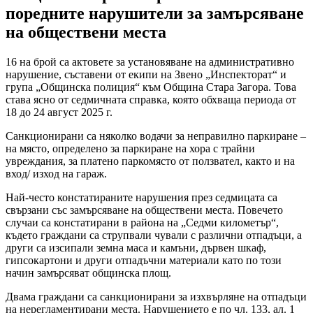
поредните нарушители за замърсяване
на обществени места
16 на брой са актовете за установяване на административно
нарушение, съставени от екипи на Звено „Инспекторат“ и
група „Общинска полиция“ към Община Стара Загора. Това
става ясно от седмичната справка, която обхваща периода от
18 до 24 август 2025 г.
Санкционирани са няколко водачи за неправилно паркиране –
на място, определено за паркиране на хора с трайни
увреждания, за платено паркомясто от ползвател, както и на
вход/ изход на гараж.
Най-често констатираните нарушения през седмицата са
свързани със замърсяване на обществени места. Повечето
случаи са констатирани в района на „Седми километър“,
където граждани са струпвали чували с различни отпадъци, а
други са изсипали земна маса и камъни, дървен шкаф,
гипсокартони и други отпадъчни материали като по този
начин замърсяват общинска площ.
Двама граждани са санкционирани за изхвърляне на отпадъци
на нерегламентирани места. Нарушението е по чл. 133, ал. 1