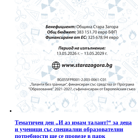
Тематичен ден „И аз имам талант!“ за деца
и ученици със специални образователни
потребности ще се проведе в парк