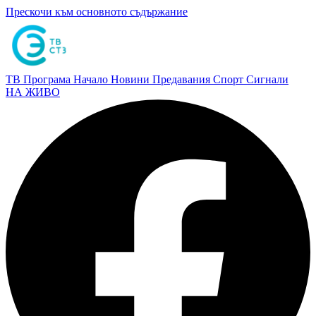
Прескочи към основното съдържание
ТВ Програма
Начало
Новини
Предавания
Спорт
Сигнали
НА ЖИВО