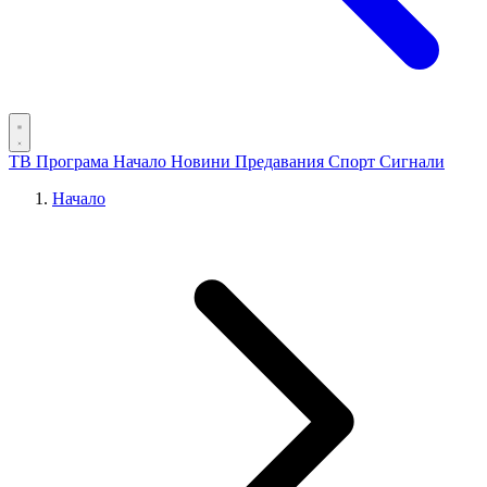
ТВ Програма
Начало
Новини
Предавания
Спорт
Сигнали
Начало