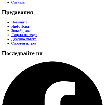
Сигнали
Предавания
Новините
Инфо Зона
Зона Здраве
Лицата на града
Духовна пътека
Спортен изгрев
Последвайте ни