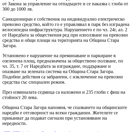
от Закона за управление на отпадъците и се наказва с глоба от
300 до 1000 лв.
Санкциониран е собственик на индивидуално електрическо
превозно средство, който го е управлявал в парк без изградена
велосипедна инфраструктура. Нарушението е по чл. 24г, ал. 2
от Наредбата за обществения ред при използване на превозни
средства и общи площи на територията на Община Стара
Загора.
Установено е нарушение на преминаване и паркиране в
озеленена площ, предназначена за обществено ползване, по
чл. 35, т. 7 от Наредбата за изграждане, поддържане и
опазване на зелената система на Община Стара Загора.
Подобни действия са забранени, с изключение на превозни
средства със специален режим.
През изминалата седмица са наложени и 235 глоби с фиш на
стойност 20 лева.
Община Стара Загора напомня, че спазването на общинските
наредби е отговорност на всеки гражданин. Жителите се
приканват да подават сигнали при установяване на
нередности.