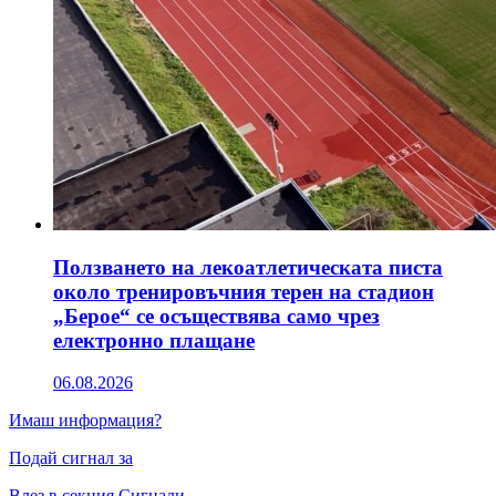
Ползването на лекоатлетическата писта
около тренировъчния терен на стадион
„Берое“ се осъществява само чрез
електронно плащане
06.08.2026
Имаш информация?
Подай сигнал за
Влез в секция Сигнали