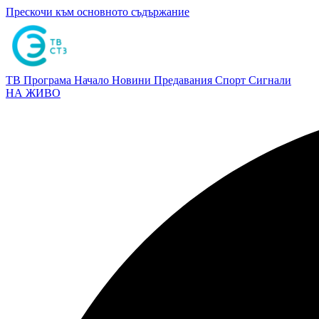
Прескочи към основното съдържание
ТВ Програма
Начало
Новини
Предавания
Спорт
Сигнали
НА ЖИВО