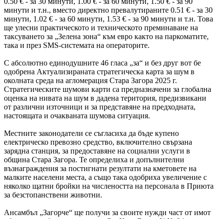
0.50 € - за 30 минути, 1.00 € - за 60 минути, 1.50 € - за 90
минути и т.н., вместо директно превалутираните 0.51 € - за 30
минути, 1.02 € - за 60 минути, 1.53 € - за 90 минути и т.н. Това
ще улесни практическото и техническото преминаване на
таксуването за „Зелена зона“ към евро както на паркоматите,
така и през SMS-системата на операторите.
С абсолютно единодушните 46 гласа „за“ и без друг вот бе
одобрена Актуализираната стратегическа карта за шум в
околната среда на агломерация Стара Загора 2025 г.
Стратегическите шумови карти са предназначени за глобална
оценка на нивата на шум в дадена територия, предизвикани
от различни източници и за представяне на предходната,
настоящата и очакваната шумова ситуация.
Местните законодатели се съгласиха да бъде купено
електрическо превозно средство, включително свързана
зарядна станция, за предоставяне на социални услуги в
община Стара Загора. Те определиха и допълнителни
възнаграждения за постигнати резултати на кметовете на
малките населени места, а също така одобриха увеличение с
няколко щатни бройки на числеността на персонала в Приюта
за безстопанствени животни.
Ансамбъл „Загорче“ ще получи за своите нужди част от имот