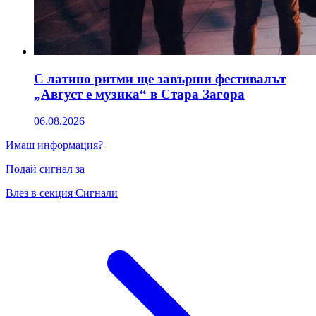
С латино ритми ще завърши фестивалът
„Август е музика“ в Стара Загора
06.08.2026
Имаш информация?
Подай сигнал за
Влез в секция Сигнали