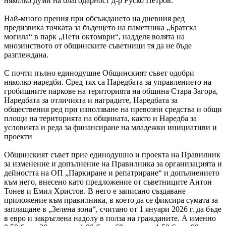
няколко думи на благодарност д-р Руско Петров.
Най-много прения при обсъждането на дневния ред
предизвика точката за бъдещето на паметника „Братска
могила“ в парк „Пети октомври“, надделя волята на
мнозинството от общинските съветници тя да не бъде
разглеждана.
С почти пълно единодушие Общинският съвет одобри
няколко наредби. Сред тях са Наредбата за управлението на
гробищните паркове на територията на община Стара Загора,
Наредбата за отличията и наградите, Наредбата за
обществения ред при използване на превозни средства и общи
площи на територията на общината, както и Наредба за
условията и реда за финансиране на младежки инициативи и
проекти
Общинският съвет прие единодушно и проекта на Правилник
за изменение и допълнение на Правилника за организацията и
дейността на ОП „Паркиране и репатриране“ и допълнението
към него, внесено като предложение от съветниците Антон
Тонев и Емил Христов. В него е записано създаване
приложение към правилника, в което да се фиксира сумата за
заплащане в „Зелена зона“, считано от 1 януари 2026 г. да бъде
в евро и закръглена надолу в полза на гражданите. А именно