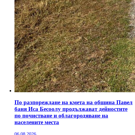
По разпореждане на кмета на община Павел
баня Иса Бесоолу продължават дейностите
по почистване и облагородяване на
населените места
06.08.2026