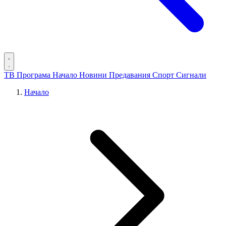
ТВ Програма
Начало
Новини
Предавания
Спорт
Сигнали
Начало