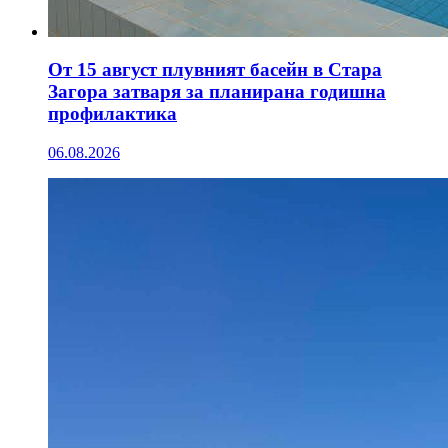
От 15 август плувният басейн в Стара
Загора затваря за планирана годишна
профилактика
06.08.2026