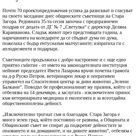
Почти 70 проектопредложения успяха да разискват и гласуват
на своето заседание днес общинските съветници на Стара
Загора. Редовната 35-та сесия започна с предпразничен
поздрав от децата от ДГ № 7 „Светулка“ с директор Деляна
Караиванова. Сладък живот през предстоящата година, а
наричанията на коледарите да се сбъдват дума по дума,
пожелаха с бодър ентусиазъм малчуганите; изпратиха ги с
аплодисменти и подаръци.
Съветниците продължиха с добро настроение и с още едно
приятно събитие - от името на законодателната институция
нейният председател Ивета Лазарова връчи почетна грамота
на д-р Руско Петров, ветеринарен лекар и оперативен
управител на Спасителния център за диви животни „Зелени
Балкани“. Поводът бе професионалният му празник, който се
отбелязва на 14 декември, а заслугата - изключителен принос
към ветеринарната медицина и екологията и за всеотдайна
общественополезна дейност.
„Изключително трогнат съм и благодаря. Стара Загора е
много зелен град, който постоянно се развива, а Общината и
Общинският съвет не спират да подкрепят дейностите за
опазването и на домашните, и на дивите животни“, отбеляза с