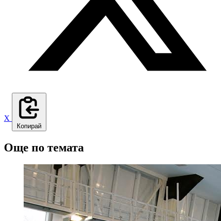
X
Копирай
Още по темата