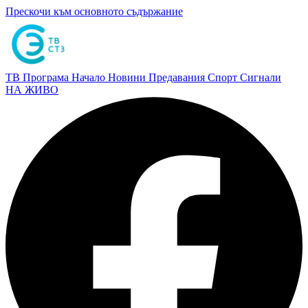
Прескочи към основното съдържание
ТВ Програма
Начало
Новини
Предавания
Спорт
Сигнали
НА ЖИВО