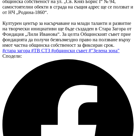
общинска собственост на ул. „Св. Княз Борис I“ № 94,
самостоятелни обекти в сграда на същия адрес ще се ползват и
от НЧ „Родина-1860“.
Културен център за насърчаване на млади таланти и развитие
на творчески инициативи ще бъде създаден в Стара Загора от
Фондация „Лили Иванова“. За целта Общинският съвет прие
фондацията да получи безвъзмездно право на ползване върху
имот частна общинска собственост за фиксиран срок.
#стара загора
#ТВ СТЗ
#общински съвет
#"Зелена зона"
Сподели: