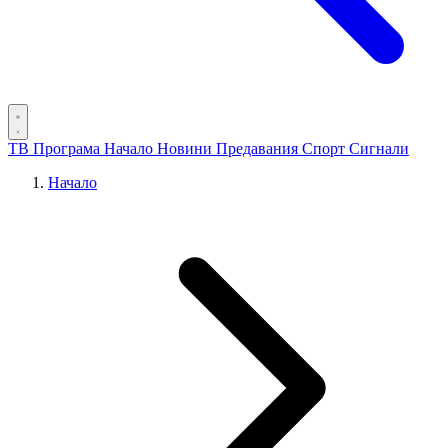
ТВ Програма
Начало
Новини
Предавания
Спорт
Сигнали
Начало