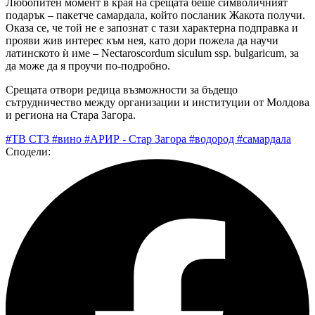
Любопитен момент в края на срещата беше символичният
подарък – пакетче самардала, който посланик Жакота получи.
Оказа се, че той не е запознат с тази характерна подправка и
прояви жив интерес към нея, като дори пожела да научи
латинското ѝ име – Nectaroscordum siculum ssp. bulgaricum, за
да може да я проучи по-подробно.
Срещата отвори редица възможности за бъдещо
сътрудничество между организации и институции от Молдова
и региона на Стара Загора.
#ТВ СТЗ
#вино
#АРИР - Стар Загора
#водород
#самардала
Сподели: