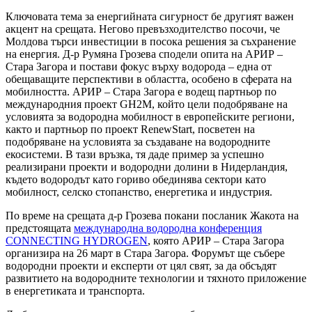
Ключовата тема за енергийната сигурност бе другият важен
акцент на срещата. Негово превъзходителство посочи, че
Молдова търси инвестиции в посока решения за съхранение
на енергия. Д-р Румяна Грозева сподели опита на АРИР –
Стара Загора и постави фокус върху водорода – една от
обещаващите перспективи в областта, особено в сферата на
мобилността. АРИР – Стара Загора е водещ партньор по
международния проект GH2M, който цели подобряване на
условията за водородна мобилност в европейските региони,
както и партньор по проект RenewStart, посветен на
подобряване на условията за създаване на водородните
екосистеми. В тази връзка, тя даде пример за успешно
реализирани проекти и водородни долини в Нидерландия,
където водородът като гориво обединява сектори като
мобилност, селско стопанство, енергетика и индустрия.
По време на срещата д-р Грозева покани посланик Жакота на
предстоящата
международна водородна конференция
CONNECTING HYDROGEN
, която АРИР – Стара Загора
организира на 26 март в Стара Загора. Форумът ще събере
водородни проекти и експерти от цял свят, за да обсъдят
развитието на водородните технологии и тяхното приложение
в енергетиката и транспорта.