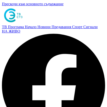
Прескочи към основното съдържание
ТВ Програма
Начало
Новини
Предавания
Спорт
Сигнали
НА ЖИВО