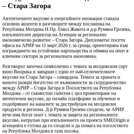
– Стара Загора
Автентичните вкусове и енергийните иновации станаха
основни акценти в разговорите между посланика на
Република Молдова Н.Пр. Емил Жакота и д-р Румяна Грозева,
изпълнителен директор на Агенция за регионално
икономическо развитие – Стара Загора. Дипломатът посети
офиса на АРИР на 11 март 2026 г. за среща, ориентирана към
изграждането на устойчиви партньорства и обмяна на опит в
ключиви сектори за регионалната икономика.
Разговорът започна символично с темата за молдовския сорт
вино Виорика и завърши с един от най-отличителните
вкусове на Стара Загора – самардала. Темата за храната и
виното разкри богатство от възможности за сътрудничество
между АРИР – Стара Загора и Посолството на Република
Молдова – от съвместни събития с цел промотиране на
автентични вкусове, до онлайн платформи за обучение и
подобряване на каналите за дистрибуция на молдовски
продукти в региона. Д-р Румяна Грозева сподели, че АРИР
вече има богат опит с темата за защита на регионалните
вкусове, натрупан при изпълнението на проекта SMEOrigin и
агенцията е готова да го сподели и да помага на посолството
на Република Молдова в тази посока.