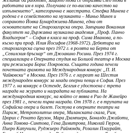
желание да работят, защото това се отразява след това в
работата им в хора. Получава се по-високо качество на
изпълнението“, категорична е маестрата.
Стефка Минева е
родена е в семейството на музиканти – Миньо Минев и
сопраното Йовка Бунарджиева-Минева, едни от
основателите на Старозагорска опера. Завършва Вокалния
факултет на Държавна музикална академия „Проф. Панчо
Владигеров“ – София в класа на проф. Сима Иванова, а по-
късно при проф. Илия Йосифов (1968-1972). Дебютира на
старозагорска сцена през 1972 г. в ролята на Берта от
„Севилския бръснар“ от Джоакино Росини. През 1974 г.
специализира в Оперната студия на Болшой театър в Москва
при режисьора Борис Покровски. Същата година печели
почетната грамота на Международния конкурс „П. И.
Чайковски“ в Москва. През 1976 г. е лауреат на Шестия
международен конкурс за млади оперни певци в София. През
1977 г. на конкурс в Остенде, Белгия е удостоена с трета
награда на журито и наградата на публиката. На
международния конкурс, на който се явява в Рио де Жанейро
през 1981 г., печели първа награда. От 1978 г. е в трупата на
Софийска опера и балет. Гостува в оперните театри на
Париж, Метрополитън опера, Миланската скала, Рим,
Цюрих с Ренато Брузон, Мара Дзампиери, Боналдо Джайоти,
Анна Томова–Синтова, Гена Димитрова, Николай Гяуров,
Пиеро Капучили, Руджиеро Раймонди, Розалин Плаурайт,