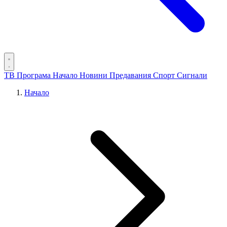
ТВ Програма
Начало
Новини
Предавания
Спорт
Сигнали
Начало