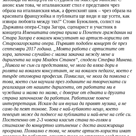
анонс към това, че италианският стил е представен чрез
образа на италианския мъж, а френският шик – чрез образа на
красивата французойка и публиката ще види и ще усети, как
извира любовта между тях!“ Стоян Буюклиев, солист на
Държавна опера-Стара Загора, сценарист и участник в
концерта
Именитата оперна прима и Почетен гражданин на
Стара Загора е вокален консултант на артист-хористи от
Старозагорската опера. Първият подобен концерт бе през
септември 2017 година.
„Моята работа с артистите от
хора, започна случайно с малка закачка между мене и
диригента на хора Младен Станев“, сподели Стефка Минева.
„Никога не съм си представяла, че мога да вляза дори в
ролята на вокален консултант, не на вокален педагог, което е
твърде отговорна професия. Помислих, че мога да помогна с
това, което съм научила през годините на творческата си
реализация от нашите диригенти, от работата ми в
чужбина и малко по малко, с доверие от едната и другата
страна започнахме да работим. Работихме повече
интерпретация. Искам да им внуша да правят музика, а не
само да пеят тонове. Това е най-хубавото нещо, което
певецът може да поднесе на публиката и най-вече на себе си.
Постепенно от 2-3 човека класът стана по-голям и
стигнахме до концертно изпълнение с доста ангажираща
програма. Похвално е това, че моите артист-хористи имат