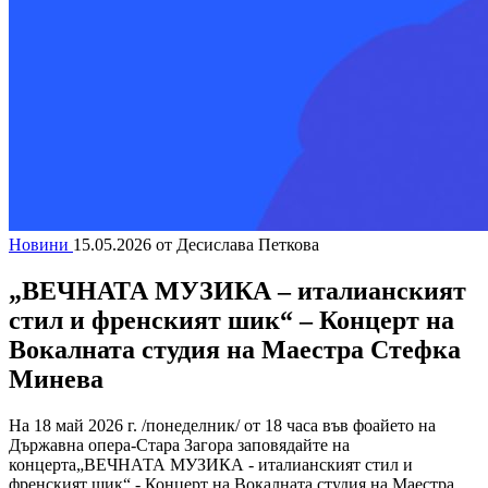
Новини
15.05.2026
от Десислава Петкова
„ВЕЧНАТА МУЗИКА – италианският
стил и френският шик“ – Концерт на
Вокалната студия на Маестра Стефка
Минева
На 18 май 2026 г. /понеделник/ от 18 часа във фоайето на
Държавна опера-Стара Загора заповядайте на
концерта„ВЕЧНАТА МУЗИКА - италианският стил и
френският шик“ - Концерт на Вокалната студия на Маестра