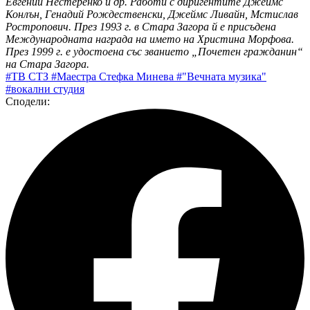
Евгений Нестеренко и др. Работи с диригентите Джеймс
Конлън, Генадий Рождественски, Джеймс Ливайн, Мстислав
Ростропович. През 1993 г. в Стара Загора й е присъдена
Международната награда на името на Христина Морфова.
През 1999 г. е удостоена със званието „Почетен гражданин“
на Стара Загора.
#ТВ СТЗ
#Маестра Стефка Минева
#"Вечната музика"
#вокални студия
Сподели: