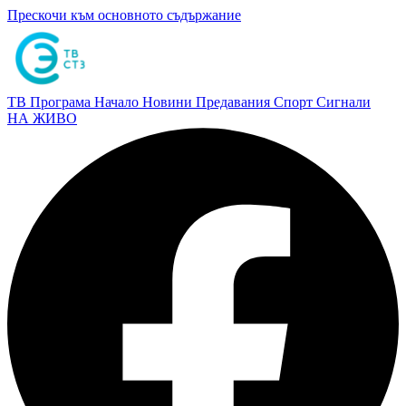
Прескочи към основното съдържание
ТВ Програма
Начало
Новини
Предавания
Спорт
Сигнали
НА ЖИВО