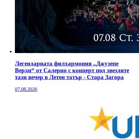
Легендарната филхармония „Джузепе
Верди“ от Салерно с концерт под звездите
тази вечер в Летен татър - Стара Загора
07.08.2026