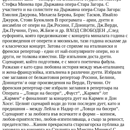
Стефка Минева при Държавна опера-Стара Загора. С
участието и на солистите на Държавна опера-Стара Загора:
Емилия Джурова, Михаела Берова, Борис Тасков, Ивайло
Джуров, Стоян Буюклиев В програмата – арии, дуети и
ансамбли от опери на Дж.Росини, Г.Доницети, Дж.Верди,
Дж.Пучини, Гуно, Ж.Бизе и др. ВХОД СВОБОДЕН „След
еуфорията, която предизвикахме с концерта миналата година с
произведения от оперети и мюзикъли, тази година искахме да
е класически концерт. Затова се спряхме на италиански и
френски репертоар - едни от най-популярните опери, но и
други, не толкова известни. Ще изпълним доста дуети.
Сценарият, който подготвям, е с много поетична фабула.
Разказан е като една любовна история между мъж-италианец
и жена-французойка, изпълнена в различни дуети. Избрали
сме заглавия от белкантовия репертоар /Росини, Белини,
Доницети/ и още произведения на Верди, Пучини. От
френския репертоар сме избрали заглавия в репертоара на
Операта – „Ловци на бисери“, „Фауст“, „Кармен“ /от
„Кармен“ е финалният за концерта дует на Кармен и Дон
Хосе/. Целият сценарий води до този последен дует, като и
предишния – между Лейла и Надир от „Ловци на бисери“.
Сценарият е за любовта във всичките и форми – копнеж,
любов-приятелство, любов-изпепеляваща, а също за ревност,
предателство…Каним прекрасната старозагорска публика да
заповяда на концерта на Студията на Маестра Минева! С