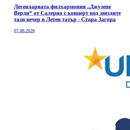
Легендарната филхармония „Джузепе
Верди“ от Салерно с концерт под звездите
тази вечер в Летен татър - Стара Загора
07.08.2026