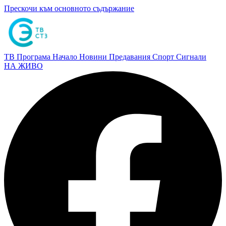
Прескочи към основното съдържание
ТВ Програма
Начало
Новини
Предавания
Спорт
Сигнали
НА ЖИВО