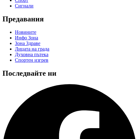
Спорт
Сигнали
Предавания
Новините
Инфо Зона
Зона Здраве
Лицата на града
Духовна пътека
Спортен изгрев
Последвайте ни