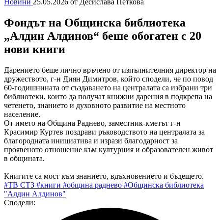
Новини
25.05.2026
от Десислава Петкова
Фондът на Общинска библиотека
„Алдин Алдинов“ беше обогатен с 20
нови книги
Дарението беше лично връчено от изпълнителния директор на
дружеството, г-н Диян Димитров, който сподели, че по повод
60-годишнината от създаването на централата са избрани три
библиотеки, които да получат книжни дарения в подкрепа на
четенето, знанието и духовното развитие на местното
население.
От името на Община Раднево, заместник-кметът г-н
Красимир Куртев поздрави ръководството на централата за
благородната инициатива и изрази благодарност за
проявеното отношение към културния и образователен живот
в общината.
Книгите са мост към знанието, вдъхновението и бъдещето.
#ТВ СТЗ
#книги
#община раднево
#Общинска библиотека
"Алдин Алдинов"
Сподели: