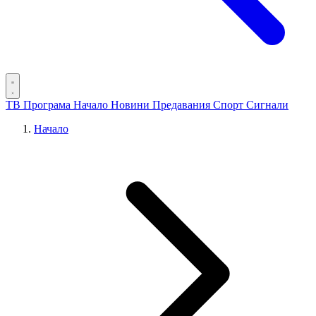
ТВ Програма
Начало
Новини
Предавания
Спорт
Сигнали
Начало