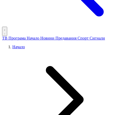
ТВ Програма
Начало
Новини
Предавания
Спорт
Сигнали
Начало