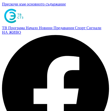
Прескочи към основното съдържание
ТВ Програма
Начало
Новини
Предавания
Спорт
Сигнали
НА ЖИВО