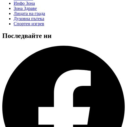
Инфо Зона
Зона Здраве
Лицата на града
Духовна пътека
Спортен изгрев
Последвайте ни