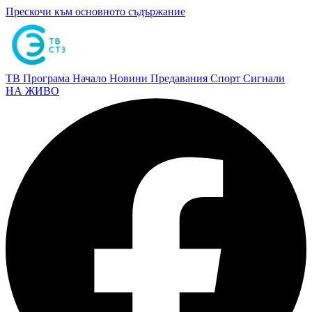
Прескочи към основното съдържание
ТВ Програма
Начало
Новини
Предавания
Спорт
Сигнали
НА ЖИВО