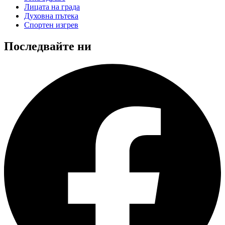
Лицата на града
Духовна пътека
Спортен изгрев
Последвайте ни