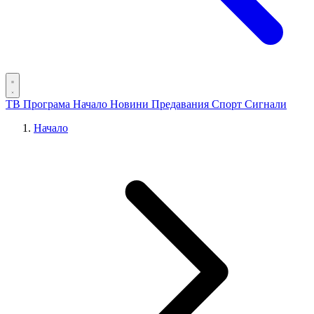
ТВ Програма
Начало
Новини
Предавания
Спорт
Сигнали
Начало