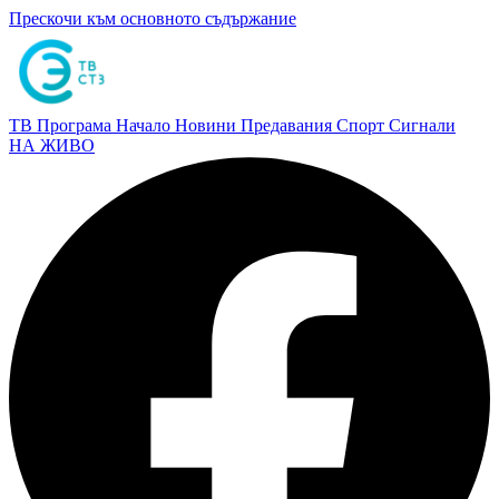
Прескочи към основното съдържание
ТВ Програма
Начало
Новини
Предавания
Спорт
Сигнали
НА ЖИВО