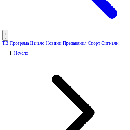
ТВ Програма
Начало
Новини
Предавания
Спорт
Сигнали
Начало