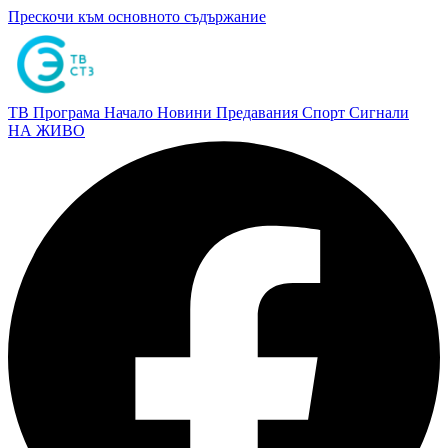
Прескочи към основното съдържание
ТВ Програма
Начало
Новини
Предавания
Спорт
Сигнали
НА ЖИВО