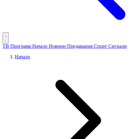
ТВ Програма
Начало
Новини
Предавания
Спорт
Сигнали
Начало