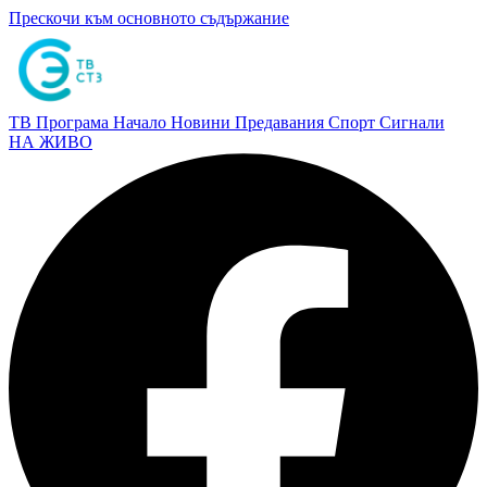
Прескочи към основното съдържание
ТВ Програма
Начало
Новини
Предавания
Спорт
Сигнали
НА ЖИВО