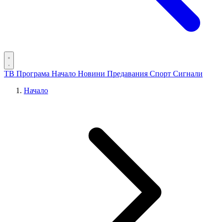
ТВ Програма
Начало
Новини
Предавания
Спорт
Сигнали
Начало