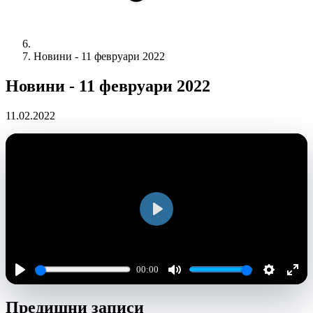
Новини - 11 февруари 2022
Новини - 11 февруари 2022
11.02.2022
Play
00:00
Play
Mute
Settings
Ente
Предишни записи
full