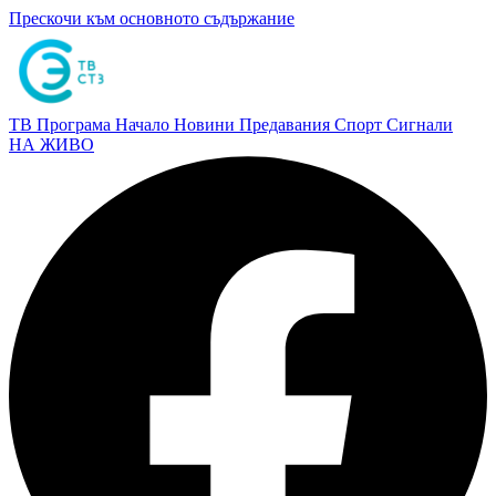
Прескочи към основното съдържание
ТВ Програма
Начало
Новини
Предавания
Спорт
Сигнали
НА ЖИВО