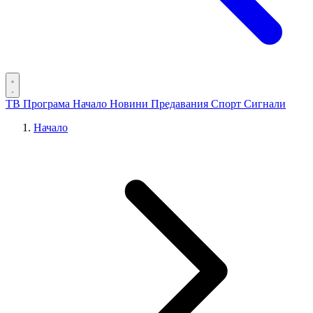
ТВ Програма
Начало
Новини
Предавания
Спорт
Сигнали
Начало