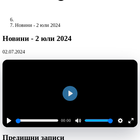
Новини - 2 юли 2024
Новини - 2 юли 2024
02.07.2024
Play
00:00
Play
Mute
Settings
Ente
Предишни записи
full