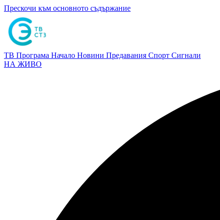
Прескочи към основното съдържание
ТВ Програма
Начало
Новини
Предавания
Спорт
Сигнали
НА ЖИВО